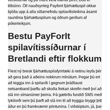
tilbúinn. Öll nauðsynleg Payforit fjárhættuspil okkar
bjóða upp á alla síðarnefndu spilavítisleikina ásamt
rauntíma fjárhættuspilum og öðrum gerðum af
pókerleikjum.
Bestu PayForIt
spilavítissíðurnar í
Bretlandi eftir flokkum
Flest ný bresk fjárhættuspilafyrirtæki á netinu leyfa þér
að gera það á aðeins nokkrum mínútum. Þegar þú ert
að leggja inn á spilavíti í gegnum þráðlaust
netsamband þarftu að skoða frekari skrefin með því að
slá inn símanúmer þeirra. Þá gætirðu fundið SMS með
lykilorði sem þú þarft að slá inn til að tryggja öryggi þitt
áður en þú framkvæmir pöntunina. Í viðskiptum, já, þar