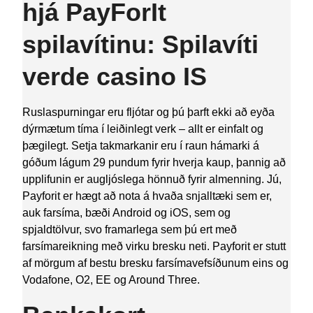
hjá PayForIt
spilavítinu: Spilavíti
verde casino IS
Ruslaspurningar eru fljótar og þú þarft ekki að eyða
dýrmætum tíma í leiðinlegt verk – allt er einfalt og
þægilegt. Setja takmarkanir eru í raun hámarki á
góðum lágum 29 pundum fyrir hverja kaup, þannig að
upplifunin er augljóslega hönnuð fyrir almenning. Jú,
Payforit er hægt að nota á hvaða snjalltæki sem er,
auk farsíma, bæði Android og iOS, sem og
spjaldtölvur, svo framarlega sem þú ert með
farsímareikning með virku bresku neti. Payforit er stutt
af mörgum af bestu bresku farsímavefsíðunum eins og
Vodafone, O2, EE og Around Three.