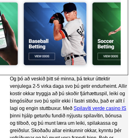
Og þó að veskið þitt sé minna, þá tekur úttektir
venjulega 2-5 virka daga svo þú getir endurheimt. Allir
kostir okkar tryggja að þú skoðir fjárhættuspil, leiki og
bingósíður svo þú spilir ekki í fastri stöðu, það er allt í
lagi og engin stuttbuxur. Með
Spilavíti verde casino IS
þinni hjálp geturðu fundið nýjustu spilavítin, bónusa
og tilboð, og þú munt læra um leiki, spilakassa og
greiðslur. Skoðaðu allar einkunnir okkar, kynntu þér
vefsíðurnar og þú munt vera frændi þinn, Bob er