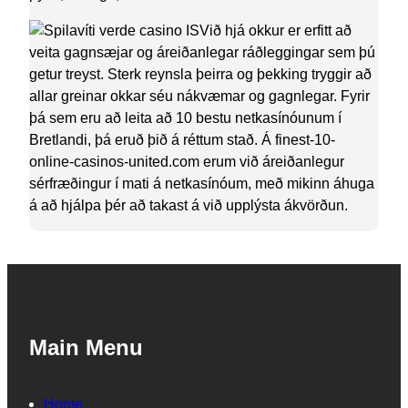
Við hjá okkur er erfitt að
veita gagnsæjar og áreiðanlegar ráðleggingar sem þú
getur treyst. Sterk reynsla þeirra og þekking tryggir að
allar greinar okkar séu nákvæmar og gagnlegar. Fyrir
þá sem eru að leita að 10 bestu netkasínóunum í
Bretlandi, þá eruð þið á réttum stað. Á finest-10-
online-casinos-united.com erum við áreiðanlegur
sérfræðingur í mati á netkasínóum, með mikinn áhuga
á að hjálpa þér að takast á við upplýsta ákvörðun.
Main Menu
Home