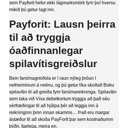
sem Payforit hefur ekki lágmarksmörk fyrir því hversu
mikið þú getur lagt inn.
Payforit: Lausn þeirra
til að tryggja
óaðfinnanlegar
spilavítisgreiðslur
Bein farsímagreiðsla er í raun nýleg þróun í
netheiminum á netinu, og þú getur líka skoðað Boku
spilavítin til að greiða fyrir farsímareikninga. Spilavítin
sem taka við Visa debetkortum tryggja að það séu
sérfræðingar til að hjálpa þér að leggja inn á
reikninginn þinn innan skamms… Það eru margar
ástæður til að skoða PayForIt þar sem kostnaðurinn
þýðir, ítarlega, meira en.