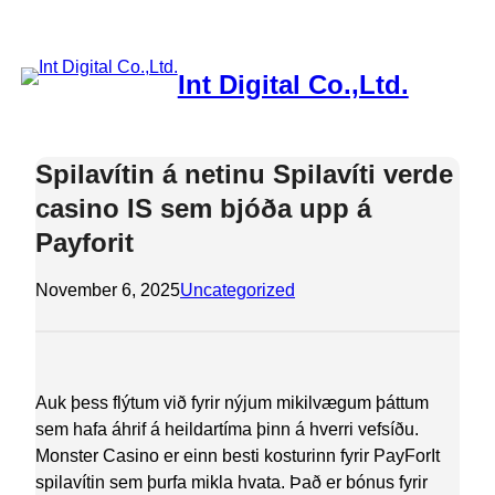
Skip
to
content
Int Digital Co.,Ltd.
Spilavítin á netinu Spilavíti verde
casino IS sem bjóða upp á
Payforit
November 6, 2025
Uncategorized
Auk þess flýtum við fyrir nýjum mikilvægum þáttum
sem hafa áhrif á heildartíma þinn á hverri vefsíðu.
Monster Casino er einn besti kosturinn fyrir PayForIt
spilavítin sem þurfa mikla hvata. Það er bónus fyrir