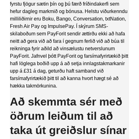
fyrstu fjögur sætin þín og þú færð fríðindakerfi sem
hefur dagleg markmið og bónusa. Helstu viðurkenndu
milliliðirnir eru Boku, Bango, Conversation, txtNation,
Fresh Air Pay og ImpulsePay.
Í skýrum SMS-
skilaboðum sem PayForit sendir ættirðu ekki að hafa
neitt að gera við að fara í gegnum ferlið við að búa til
reikninga fyrir aðild að vinsælustu netverslunum
PayForit. Jafnvel þótt PayForit og farsímafyrirtækið þitt
hafi löglega boðið upp á að setja innlagstakmarkanir
upp á £31 á dag, geturðu haft samband við
farsímafyrirtækið þitt til að kanna hvort hægt sé að
hækka takmörkunina.
Að skemmta sér með
öðrum leiðum til að
taka út greiðslur sínar