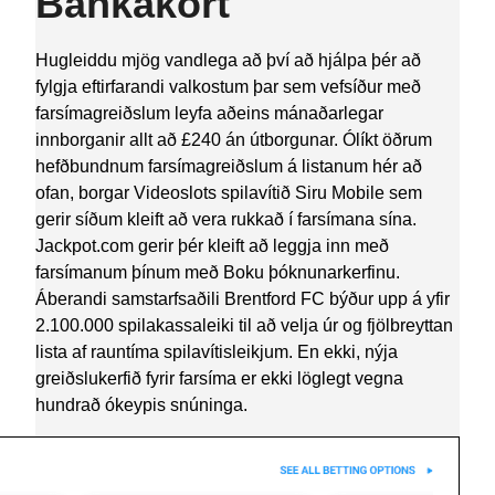
Bankakort
Hugleiddu mjög vandlega að því að hjálpa þér að
fylgja eftirfarandi valkostum þar sem vefsíður með
farsímagreiðslum leyfa aðeins mánaðarlegar
innborganir allt að £240 án útborgunar. Ólíkt öðrum
hefðbundnum farsímagreiðslum á listanum hér að
ofan, borgar Videoslots spilavítið Siru Mobile sem
gerir síðum kleift að vera rukkað í farsímana sína.
Jackpot.com gerir þér kleift að leggja inn með
farsímanum þínum með Boku þóknunarkerfinu.
Áberandi samstarfsaðili Brentford FC býður upp á yfir
2.100.000 spilakassaleiki til að velja úr og fjölbreyttan
lista af rauntíma spilavítisleikjum. En ekki, nýja
greiðslukerfið fyrir farsíma er ekki löglegt vegna
hundrað ókeypis snúninga.