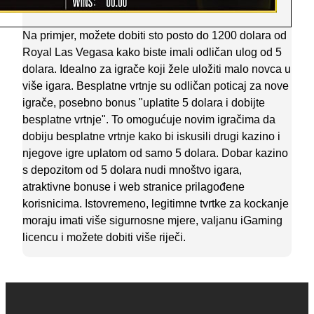
Na primjer, možete dobiti sto posto do 1200 dolara od
Royal Las Vegasa kako biste imali odličan ulog od 5
dolara. Idealno za igrače koji žele uložiti malo novca u
više igara. Besplatne vrtnje su odličan poticaj za nove
igrače, posebno bonus "uplatite 5 dolara i dobijte
besplatne vrtnje". To omogućuje novim igračima da
dobiju besplatne vrtnje kako bi iskusili drugi kazino i
njegove igre uplatom od samo 5 dolara. Dobar kazino
s depozitom od 5 dolara nudi mnoštvo igara,
atraktivne bonuse i web stranice prilagođene
korisnicima. Istovremeno, legitimne tvrtke za kockanje
moraju imati više sigurnosne mjere, valjanu iGaming
licencu i možete dobiti više riječi.