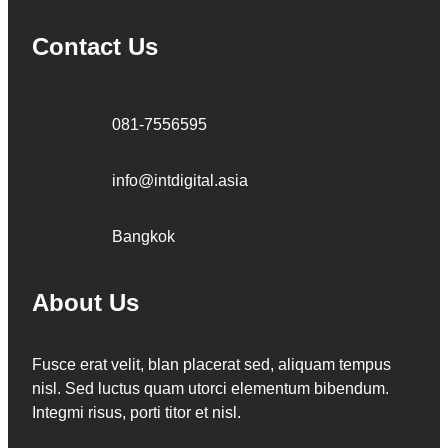
Contact Us
081-7556595
info@intdigital.asia
Bangkok
About Us
Fusce erat velit, blan placerat sed, aliquam tempus
nisl. Sed luctus quam utorci elementum bibendum.
Integmi risus, porti titor et nisl.