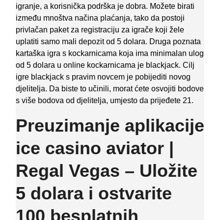
igranje, a korisnička podrška je dobra. Možete birati
između mnoštva načina plaćanja, tako da postoji
privlačan paket za registraciju za igrače koji žele
uplatiti samo mali depozit od 5 dolara.
Druga poznata
kartaška igra s kockarnicama koja ima minimalan ulog
od 5 dolara u online kockarnicama je blackjack. Cilj
igre blackjack s pravim novcem je pobijediti novog
djelitelja. Da biste to učinili, morat ćete osvojiti bodove
s više bodova od djelitelja, umjesto da prijeđete 21.
Preuzimanje aplikacije
ice casino aviator |
Regal Vegas – Uložite
5 dolara i ostvarite
100 besplatnih