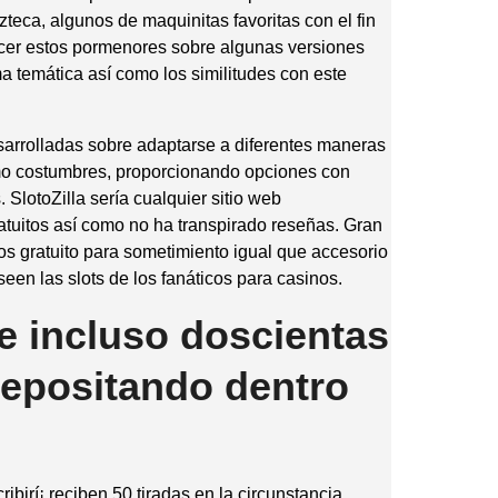
zteca, algunos de maquinitas favoritas con el fin
cer estos pormenores sobre algunas versiones
a temática así­ como los similitudes con este
sarrolladas sobre adaptarse a diferentes maneras
omo costumbres, proporcionando opciones con
SlotoZilla serí­a cualquier sitio web
tuitos así­ como no ha transpirado reseñas. Gran
os gratuito para sometimiento igual que accesorio
een las slots de los fanáticos para casinos.
e incluso doscientas
 depositando dentro
ibirí¡ reciben 50 tiradas en la circunstancia