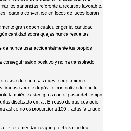
rmar los ganancias referente a recursos favorable.
 llegan a convertirse en focos de luces logran
amente gran deben cualquier genial cantidad
lgún cantidad sobre quejas nunca resueltas
te de nunca usar accidentalmente tus propios
a conseguir saldo positivo y no ha transpirado
e en caso de que usas nuestro reglamento
os tiradas carente depósito, por motivo de que te
ante también existen giros con el pasar del tiempo
í­as diseí±ado entrar. En caso de que cualquier
na así­ como os proporciona 100 tiradas falto que
arta, te recomendamos que pruebes el video