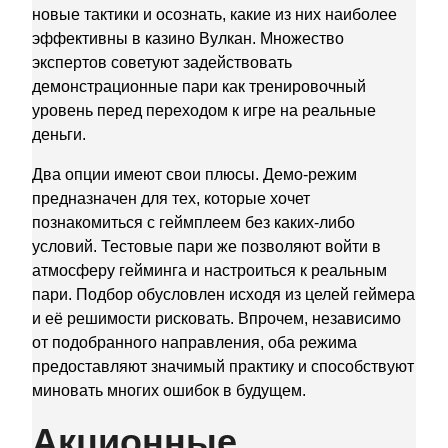
новые тактики и осознать, какие из них наиболее
эффективны в казино Вулкан. Множество
экспертов советуют задействовать
демонстрационные пари как тренировочный
уровень перед переходом к игре на реальные
деньги.
Два опции имеют свои плюсы. Демо-режим
предназначен для тех, которые хочет
познакомиться с геймплеем без каких-либо
условий. Тестовые пари же позволяют войти в
атмосферу гейминга и настроиться к реальным
пари. Подбор обусловлен исходя из целей геймера
и её решимости рисковать. Впрочем, независимо
от подобранного направления, оба режима
предоставляют значимый практику и способствуют
миновать многих ошибок в будущем.
Акционные