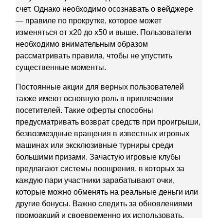
счет. Однако необходимо осознавать о вейджере
— правиле по прокрутке, которое может
изменяться от x20 до x50 и выше. Пользователи
необходимо внимательным образом
рассматривать правила, чтобы не упустить
существенные моменты.
Постоянные акции для верных пользователей
также имеют основную роль в привлечении
посетителей. Такие оферты способны
предусматривать возврат средств при проигрыши,
безвозмездные вращения в известных игровых
машинах или эксклюзивные турниры среди
большими призами. Зачастую игровые клубы
предлагают системы поощрения, в которых за
каждую пари участники зарабатывают очки,
которые можно обменять на реальные деньги или
другие бонусы. Важно следить за обновлениями
промоакций и своевременно их использовать,