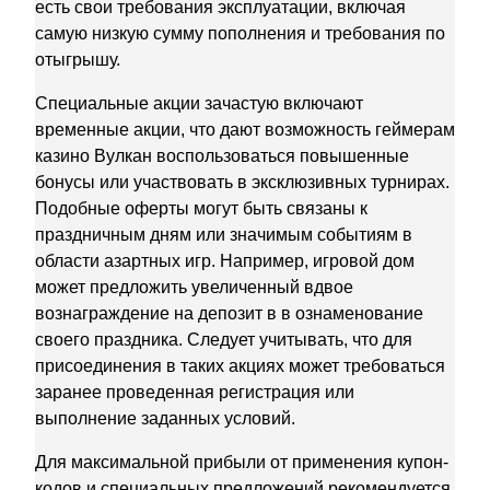
есть свои требования эксплуатации, включая
самую низкую сумму пополнения и требования по
отыгрышу.
Специальные акции зачастую включают
временные акции, что дают возможность геймерам
казино Вулкан воспользоваться повышенные
бонусы или участвовать в эксклюзивных турнирах.
Подобные оферты могут быть связаны к
праздничным дням или значимым событиям в
области азартных игр. Например, игровой дом
может предложить увеличенный вдвое
вознаграждение на депозит в в ознаменование
своего праздника. Следует учитывать, что для
присоединения в таких акциях может требоваться
заранее проведенная регистрация или
выполнение заданных условий.
Для максимальной прибыли от применения купон-
кодов и специальных предложений рекомендуется