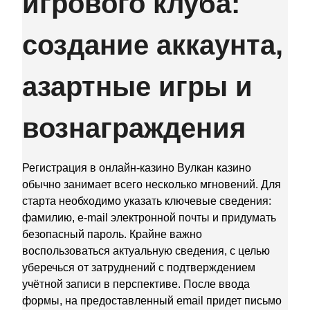
игрового клуба:
создание аккаунта,
азартные игры и
вознаграждения
Регистрация в онлайн-казино Вулкан казино
обычно занимает всего несколько мгновений. Для
старта необходимо указать ключевые сведения:
фамилию, e-mail электронной почты и придумать
безопасный пароль. Крайне важно
воспользоваться актуальную сведения, с целью
уберечься от затруднений с подтверждением
учётной записи в перспективе. После ввода
формы, на предоставленный email придет письмо