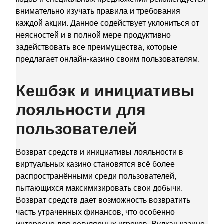
внимательно изучать правила и требования
каждой акции. Данное содействует уклониться от
неясностей и в полной мере продуктивно
задействовать все преимущества, которые
предлагает онлайн-казино своим пользователям.
Кешбэк и инициативы
лояльности для
пользователей
Возврат средств и инициативы лояльности в
виртуальных казино становятся всё более
распространёнными среди пользователей,
пытающихся максимизировать свои добычи.
Возврат средств дает возможность возвратить
часть утраченных финансов, что особенно