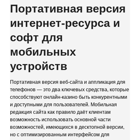
Портативная версия
интернет-ресурса и
софт для
мобильных
устройств
Портативная версия веб-сайта и аппликация для
телефонов — это два ключевых средства, которые
способствуют онлайн-казино быть конкурентными
и доступными для пользователей. Мобильная
редакция сайта как правило даёт клиентам
возможность использовать основной части
возможностей, имеющихся в десктопной версии,
но с оптимизированным интерфейсом для