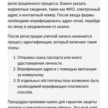
регистрационного процесса. Важно указать
корректные сведения, такие как ФИО, электронный
адрес и контактный номер. После ввода формы
необходимо верифицировать адрес email, перейдя
по линку в уведомлении от казино.
После регистрации учетной записи начинается
процесс идентификации, который включает такие
этапы:
Отправка скана паспорта или иного
удостоверения личности.
Верификация адреса с помощью квитанции
за коммуналку.
В отдельных обстоятельствах возможно быть
необходимой верификация платежного
способа.
Процедура проверки нужен для гарантии защиты
игроков и предотвращения обмана. Это ещё даёт