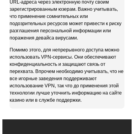
URL-адреса через электронную почту своим
зарегистрированным юзерам. Важно учитывать,
что применение сомнительных или
подозрительных ресурсов может привести к риску
разглашения персональной информации или
поражения девайса вирусами.
Помимо этого, для непрерывного доступа можно
использовать VPN-сервисы. Они обеспечивают
конфиденциальность и защищают связь от
перехвата. Впрочем необходимо учитывать, что не
все игорные заведения поддерживают
использование VPN, так что до применения этой
технологии лучше уточнить информацию на сайте
казино или в службе поддержки.