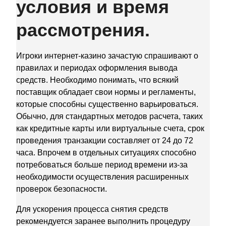
условия и время
рассмотрения.
Игроки интернет-казино зачастую спрашивают о
правилах и периодах оформления вывода
средств. Необходимо понимать, что всякий
поставщик обладает свои нормы и регламенты,
которые способны существенно варьироваться.
Обычно, для стандартных методов расчета, таких
как кредитные карты или виртуальные счета, срок
проведения транзакции составляет от 24 до 72
часа. Впрочем в отдельных ситуациях способно
потребоваться больше период времени из-за
необходимости осуществления расширенных
проверок безопасности.
Для ускорения процесса снятия средств
рекомендуется заранее выполнить процедуру