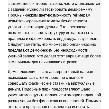
знакомство с интернет-казино, часто сталкиваются
с задачей: нужно ли тестировать демо-режим?
Пробный-режим дает-возможность геймерам
испытать игровые-автоматы без-опасности
утратить настоящие-деньги. Это прекрасная
возможность освоить структуру игры, осознать
правилах и сформировать индивидуальную план.
Следует заметить, что множество онлайн-казино
предлагают демо-режим без необходимости
учетной записи, что делает этот вариант еще более
заманчивым для начинающих игроков.
Демо вложения — это альтернативный вариант
познакомиться с геймплеем, но с шансом
совершать фактические ставки на виртуальные
деньги. Подобные пари предоставляют шанс
участникам ощутить волнение и эмоции подлинной
развлечения без финансовых опасностей. Помимо
этого, это прекрасная перспектива испытать