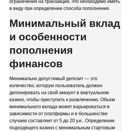
ограничения на транзакции, что необходимо иметь
в виду при определении способа пополнения.
Минимальный вклад
и особенности
пополнения
финансов
Минимально допустимый депозит — это
количество, которую пользователь должен
депонировать на свой аккаунт в виртуальном
казино, чтобы приступить к развлечению. Объем
минимального вклада может варьироваться в
зависимости от платформы и в большинстве
случаев составляет от 5 до 20 у.е.. Определение
подходящего казино с минимальным стартовым