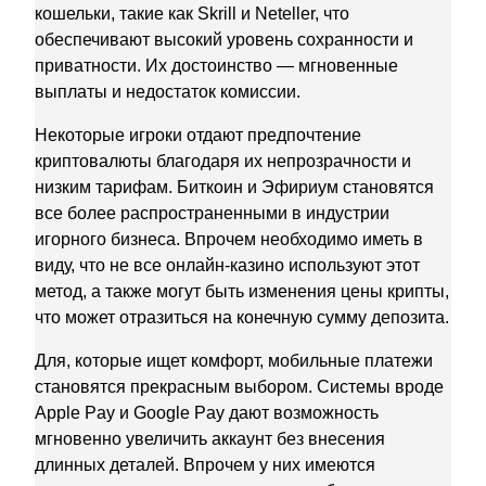
кошельки, такие как Skrill и Neteller, что
обеспечивают высокий уровень сохранности и
приватности. Их достоинство — мгновенные
выплаты и недостаток комиссии.
Некоторые игроки отдают предпочтение
криптовалюты благодаря их непрозрачности и
низким тарифам. Биткоин и Эфириум становятся
все более распространенными в индустрии
игорного бизнеса. Впрочем необходимо иметь в
виду, что не все онлайн-казино используют этот
метод, а также могут быть изменения цены крипты,
что может отразиться на конечную сумму депозита.
Для, которые ищет комфорт, мобильные платежи
становятся прекрасным выбором. Системы вроде
Apple Pay и Google Pay дают возможность
мгновенно увеличить аккаунт без внесения
длинных деталей. Впрочем у них имеются