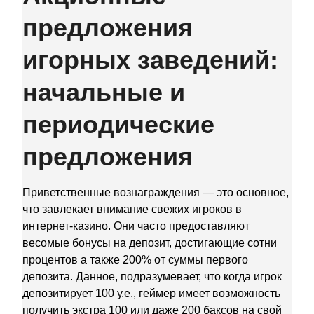
предложения
игорных заведений:
начальные и
периодические
предложения
Приветственные вознаграждения — это основное,
что завлекает внимание свежих игроков в
интернет-казино. Они часто предоставляют
весомые бонусы на депозит, достигающие сотни
процентов а также 200% от суммы первого
депозита. Данное, подразумевает, что когда игрок
депозитирует 100 у.е., геймер имеет возможность
получить экстра 100 или даже 200 баксов на свой