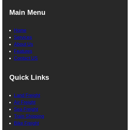
Main Menu
Home
Services
About Us
Features
Contact US
Quick Links
Land Freight
Air Freight
Sea Freight
Train Shipping
Bike Freight