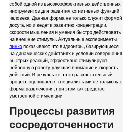
собой одной из высокоэффективных действенных
инструментов для развития когнитивных функций
человека. Данная форма не только служит формой
досуга, но и ведет к развитию концентрации,
скорости мышления и умения быстро действовать
на внешние стимулы. Актуальные эксперименты
пинко
показывают, что видеоигры, базирующиеся
на динамических действиях и условии совершения
быстрых реакций, эффективно стимулируют
нейронную работу, улучшая внимание и скорость
действий. В результате этого развлекательный
процесс оценивается специалистами не только как
форма развлечения, при этом как средство
умственной стимуляции.
Процессы развития
сосредоточенности