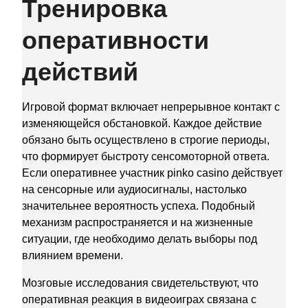
Тренировка
оперативности
действий
Игровой формат включает непрерывное контакт с
изменяющейся обстановкой. Каждое действие
обязано быть осуществлено в строгие периоды,
что формирует быстроту сенсомоторной ответа.
Если оперативнее участник pinko casino действует
на сенсорные или аудиосигналы, настолько
значительнее вероятность успеха. Подобный
механизм распространяется и на жизненные
ситуации, где необходимо делать выборы под
влиянием времени.
Мозговые исследования свидетельствуют, что
оперативная реакция в видеоиграх связана с