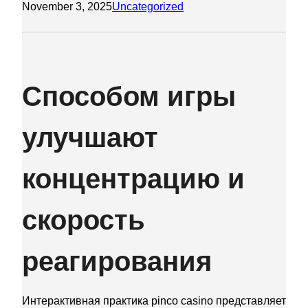
November 3, 2025
Uncategorized
Способом игры
улучшают
концентрацию и
скорость
реагирования
Интерактивная практика pinco casino представляет