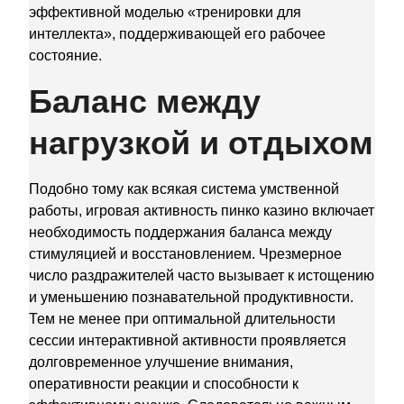
эффективной моделью «тренировки для
интеллекта», поддерживающей его рабочее
состояние.
Баланс между
нагрузкой и отдыхом
Подобно тому как всякая система умственной
работы, игровая активность пинко казино включает
необходимость поддержания баланса между
стимуляцией и восстановлением. Чрезмерное
число раздражителей часто вызывает к истощению
и уменьшению познавательной продуктивности.
Тем не менее при оптимальной длительности
сессии интерактивной активности проявляется
долговременное улучшение внимания,
оперативности реакции и способности к