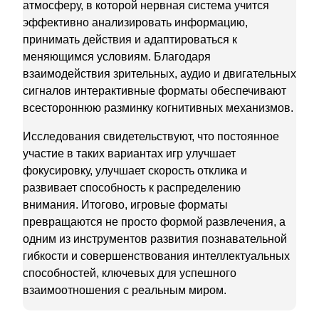
атмосферу, в которой нервная система учится
эффективно анализировать информацию,
принимать действия и адаптироваться к
меняющимся условиям. Благодаря
взаимодействия зрительных, аудио и двигательных
сигналов интерактивные форматы обеспечивают
всестороннюю разминку когнитивных механизмов.
Исследования свидетельствуют, что постоянное
участие в таких вариантах игр улучшает
фокусировку, улучшает скорость отклика и
развивает способность к распределению
внимания. Итогово, игровые форматы
превращаются не просто формой развлечения, а
одним из инструментов развития познавательной
гибкости и совершенствования интеллектуальных
способностей, ключевых для успешного
взаимоотношения с реальным миром.