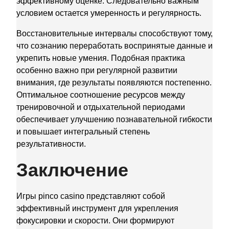
эффективному оценке. Следовательно важным
условием остается умеренность и регулярность.
Восстановительные интервалы способствуют тому,
что сознанию переработать воспринятые данные и
укрепить новые умения. Подобная практика
особенно важно при регулярной развитии
внимания, где результаты появляются постепенно.
Оптимальное соотношение ресурсов между
тренировочной и отдыхательной периодами
обеспечивает улучшению познавательной гибкости
и повышает интегральный степень
результативности.
Заключение
Игры pinco casino представляют собой
эффективный инструмент для укрепления
фокусировки и скорости. Они формируют