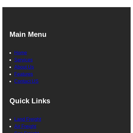
Main Menu
Home
Services
About Us
Features
Contact US
Quick Links
Land Freight
Air Freight