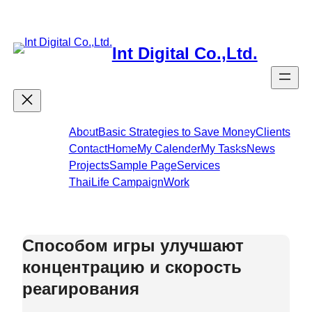
Skip
to
content
Int Digital Co.,Ltd.
About
Basic Strategies to Save Money
Clients
Contact
Home
My Calender
My Tasks
News
Projects
Sample Page
Services
ThaiLife Campaign
Work
Способом игры улучшают
концентрацию и скорость
реагирования