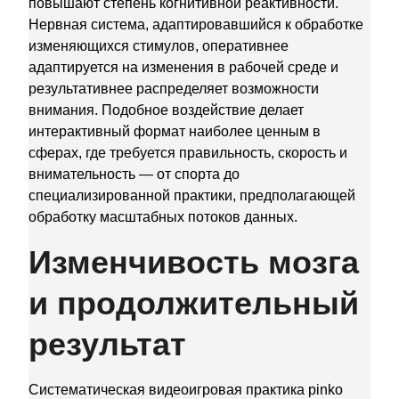
повышают степень когнитивной реактивности.
Нервная система, адаптировавшийся к обработке
изменяющихся стимулов, оперативнее
адаптируется на изменения в рабочей среде и
результативнее распределяет возможности
внимания. Подобное воздействие делает
интерактивный формат наиболее ценным в
сферах, где требуется правильность, скорость и
внимательность — от спорта до
специализированной практики, предполагающей
обработку масштабных потоков данных.
Изменчивость мозга
и продолжительный
результат
Систематическая видеоигровая практика pinko