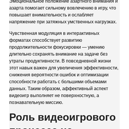
Эмоциональное положение азартного внимания и
азарта помогает сильному вовлечению в игру, что
повышает внимательность и ослабляет
напряжение при затяжных умственных нагрузках.
Чувственная модуляция в интерактивных
форматах способствует развитию
продолжительности фокусировки — умению
длительно сохранять внимание на задаче без
утраты продуктивности. В повседневной жизни
этот навык важен для увеличения эффективности,
снижения вероятности ошибок и оптимизации
способности работать с большими объемами
данных. Таким образом, аффективный аспект
видеоигр выполняет не поверхностную, а
познавательную миссию.
Роль видеоигрового