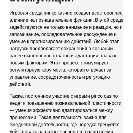
Игровая среда пинко казино создает всестороннее
влияние на познавательные функции. В этой среде
задействуются не только внимание и реакция, но и
запоминание, последовательное рассуждение и
умение к прогнозированию действий. Любой этап
нагрузки предполагает сохранения в сознании
ранее выполненных шагов и адаптации плана к
новым факторам. Этот процесс стимулирует
регуляторную кору мозга, которая отвечает за
управление, сосредоточенность и регуляцию
действий.
Также, постоянное участие с играми pinco casino
ведет к повышению познавательной пластичности
— умения эффективно адаптироваться между
процессами. Такая деятельность важна для
ежедневной деятельности, где нередко требуется
действовать на разные аспектов в одно время.