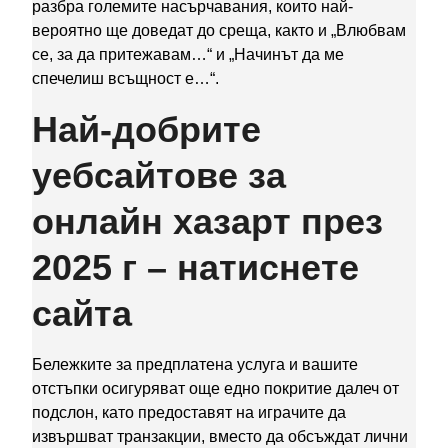
разбра големите насърчавания, които най-
вероятно ще доведат до среща, както и „Влюбвам
се, за да притежавам…“ и „Начинът да ме
спечелиш всъщност е…“.
Най-добрите
уебсайтове за
онлайн хазарт през
2025 г – натиснете
сайта
Бележките за предплатена услуга и вашите
отстъпки осигуряват още едно покритие далеч от
подслон, като предоставят на играчите да
извършват транзакции, вместо да обсъждат лични