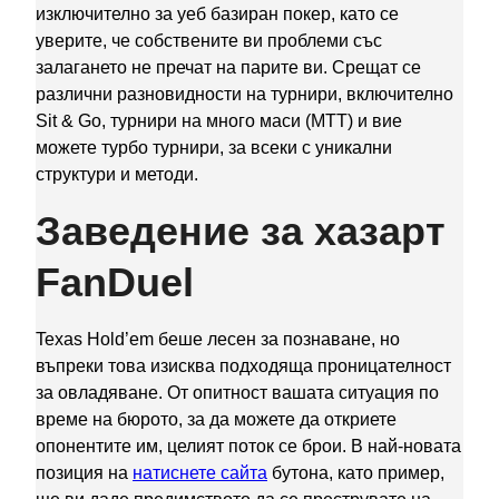
изключително за уеб базиран покер, като се
уверите, че собствените ви проблеми със
залагането не пречат на парите ви. Срещат се
различни разновидности на турнири, включително
Sit & Go, турнири на много маси (MTT) и вие
можете турбо турнири, за всеки с уникални
структури и методи.
Заведение за хазарт
FanDuel
Texas Hold’em беше лесен за познаване, но
въпреки това изисква подходяща проницателност
за овладяване. От опитност вашата ситуация по
време на бюрото, за да можете да откриете
опонентите им, целият поток се брои. В най-новата
позиция на
натиснете сайта
бутона, като пример,