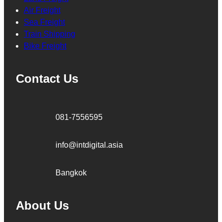
Air Freight
Sea Freight
Train Shipping
Bike Freight
Contact Us
081-7556595
info@intdigital.asia
Bangkok
About Us