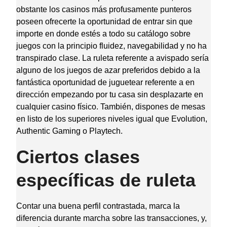
obstante los casinos más profusamente punteros
poseen ofrecerte la oportunidad de entrar sin que
importe en donde estés a todo su catálogo sobre
juegos con la principio fluidez, navegabilidad y no ha
transpirado clase. La ruleta referente a avispado serí­a
alguno de los juegos de azar preferidos debido a la
fantástica oportunidad de juguetear referente a en
dirección empezando por tu casa sin desplazarte en
cualquier casino físico. También, dispones de mesas
en listo de los superiores niveles igual que Evolution,
Authentic Gaming o Playtech.
Ciertos clases
específicas de ruleta
Contar una buena perfil contrastada, marca la
diferencia durante marcha sobre las transacciones, y,