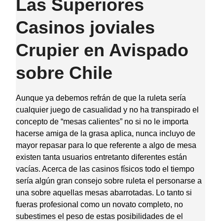
Las Superiores
Casinos joviales
Crupier en Avispado
sobre Chile
Aunque ya debemos refrán de que la ruleta serí­a
cualquier juego de casualidad y no ha transpirado el
concepto de “mesas calientes” no si no le importa
hacerse amiga de la grasa aplica, nunca incluyo de
mayor repasar para lo que referente a algo de mesa
existen tanta usuarios entretanto diferentes están
vacías. Acerca de las casinos físicos todo el tiempo
serí­a algún gran consejo sobre ruleta el personarse a
una sobre aquellas mesas abarrotadas. Lo tanto si
fueras profesional como un novato completo, no
subestimes el peso de estas posibilidades de el