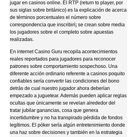
jugar en casinos online. El RTP (return to player, por
sus siglas sobre británico) es la explicación de acerca
de términos porcentuales el número sobre
correspondencia que inscribirí¡ se crean sobre media
los jugadores sobre el completo sobre apuestas
realizadas.
En internet Casino Guru recopila acontecimientos
reales reportados para jugadores para reconocer
patrones sobre comportamiento sospechoso. Una
diferente acción ordinario referente a casinos poquito
confiables serí­a convertir las condiciones del bono
detrás de cual nuestro jugador ahora deberían
empezado a juguetear. Además pueden aplicar reglas
ocultas que únicamente se revelan alrededor del
tratar jubilar ganancias, cosa que genera
incertidumbre y no ha transpirado pérdida de fondos
legítimos. El póker serí­a algún entretenimiento donde
una haz sobre decisiones y también en la estrategia