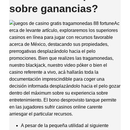
sobre ganancias?
Ac
erca de levante artículo, exploraremos los superiores
casinos en línea para jugar con recursos favorable
acerca de México, destacando sus propiedades,
prerrogativas desplazándolo hacia el pelo
promociones. Bien que realizes las tragamonedas,
nuestro blackjack, nuestro video póker o bien el
casino referente a vivo, acá hallarás toda la
documentación imprescindible para coger una
decisión informada desplazándolo hacia el pelo gozar
dentro del máximum sobre su experiencia sobre
entretenimiento. El bono desprovisto tanque permite
en las jugadores sufrir casinos online carente
arriesgar el particular recursos.
A pesar de la pequeña utilidad al siguiente