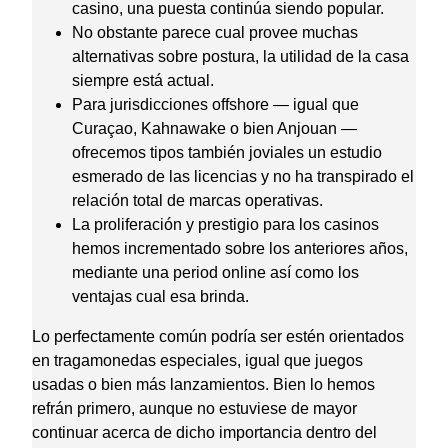
casino, una puesta continúa siendo popular.
No obstante parece cual provee muchas
alternativas sobre postura, la utilidad de la casa
siempre está actual.
Para jurisdicciones offshore — igual que
Curaçao, Kahnawake o bien Anjouan —
ofrecemos tipos también joviales un estudio
esmerado de las licencias y no ha transpirado el
relación total de marcas operativas.
La proliferación y prestigio para los casinos
hemos incrementado sobre los anteriores años,
mediante una period online así­ como los
ventajas cual esa brinda.
Lo perfectamente común podrí­a ser estén orientados
en tragamonedas especiales, igual que juegos
usadas o bien más lanzamientos. Bien lo hemos
refrán primero, aunque no estuviese de mayor
continuar acerca de dicho importancia dentro del