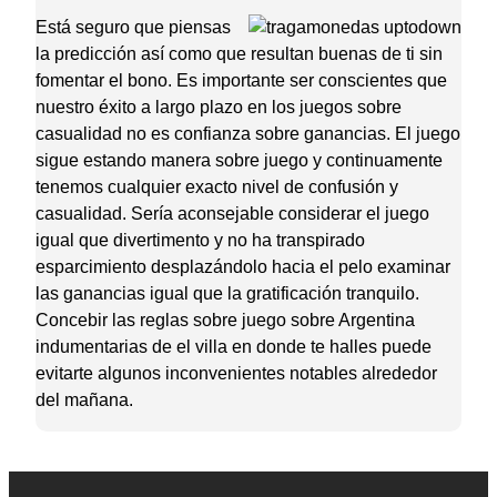
Está seguro que piensas
la predicción así­ como que resultan buenas de ti sin
fomentar el bono. Es importante ser conscientes que
nuestro éxito a largo plazo en los juegos sobre
casualidad no es confianza sobre ganancias. El juego
sigue estando manera sobre juego y continuamente
tenemos cualquier exacto nivel de confusión y
casualidad. Serí­a aconsejable considerar el juego
igual que divertimento y no ha transpirado
esparcimiento desplazándolo hacia el pelo examinar
las ganancias igual que la gratificación tranquilo.
Concebir las reglas sobre juego sobre Argentina
indumentarias de el villa en donde te halles puede
evitarte algunos inconvenientes notables alrededor
del mañana.