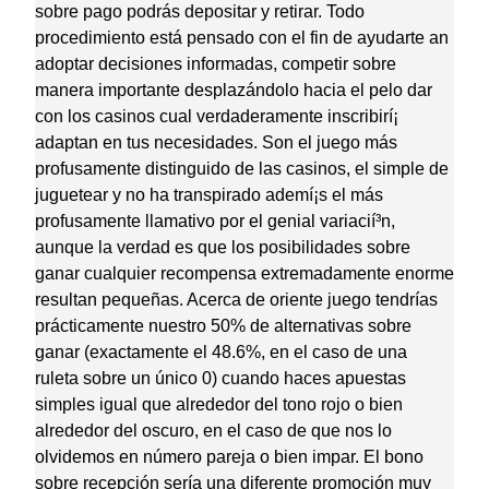
sobre pago podrás depositar y retirar. Todo
procedimiento está pensado con el fin de ayudarte an
adoptar decisiones informadas, competir sobre
manera importante desplazándolo hacia el pelo dar
con los casinos cual verdaderamente inscribirí¡
adaptan en tus necesidades. Son el juego más
profusamente distinguido de las casinos, el simple de
juguetear y no ha transpirado ademí¡s el más
profusamente llamativo por el genial variacií³n,
aunque la verdad es que los posibilidades sobre
ganar cualquier recompensa extremadamente enorme
resultan pequeñas. Acerca de oriente juego tendrí­as
prácticamente nuestro 50% de alternativas sobre
ganar (exactamente el 48.6%, en el caso de una
ruleta sobre un único 0) cuando haces apuestas
simples igual que alrededor del tono rojo o bien
alrededor del oscuro, en el caso de que nos lo
olvidemos en número pareja o bien impar. El bono
sobre recepción serí­a una diferente promoción muy