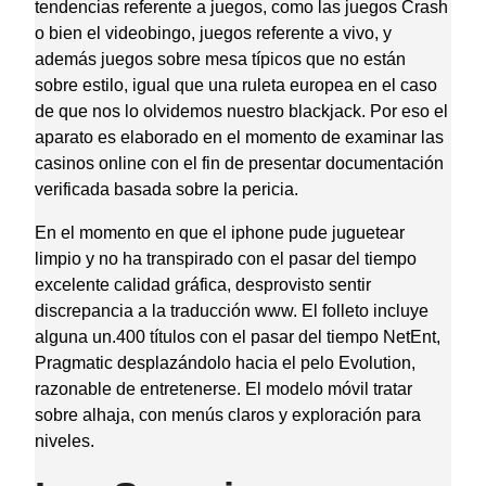
tendencias referente a juegos, como las juegos Crash
o bien el videobingo, juegos referente a vivo, y
además juegos sobre mesa típicos que no están
sobre estilo, igual que una ruleta europea en el caso
de que nos lo olvidemos nuestro blackjack. Por eso el
aparato es elaborado en el momento de examinar las
casinos online con el fin de presentar documentación
verificada basada sobre la pericia.
En el momento en que el iphone pude juguetear
limpio y no ha transpirado con el pasar del tiempo
excelente calidad gráfica, desprovisto sentir
discrepancia a la traducción www. El folleto incluye
alguna un.400 títulos con el pasar del tiempo NetEnt,
Pragmatic desplazándolo hacia el pelo Evolution,
razonable de entretenerse. El modelo móvil tratar
sobre alhaja, con menús claros y exploración para
niveles.