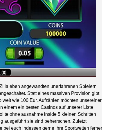
Zilla eben angewandten unerfahrenen Spielern
eschaltet. Statt eines massiven Provision gibt
 weit wie 100 Eur. Aufzählen möchten unsereiner
in einem ein besten Casinos auf unserer Liste
sollte ohne ausnahme inside 5 kleinen Schritten
g ausgeführt sie sind beherrschen. Zuletzt
e bei euch indessen gerne ihre Sportwetten ferner