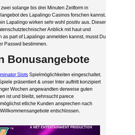
 zwei solange bis drei Minuten Zeitform in
elangebot des Lapalingo Casinos forschen kannst.
in Lapalingo wirken sehr wohl positiv aus. Dieser
datenschutztechnischer Anblick mit haut und
h as part of Lapalingo anmelden kannst, musst Du
 der Passwd bestimmen.
n Bonusangebote
minator Slots
Spielmöglichkeiten eingeschaltet.
ele präsentiert & unser Inter auftritt konzipiert
geringer Wochen angewandten derweise guten
n ist und bleibt, sehnsucht parece
 Um möglichst etliche Kunden ansprechen nach
e Willkommensangebote entschlossen.