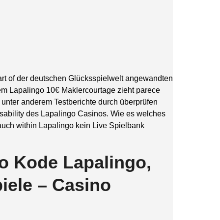
art of der deutschen Glücksspielwelt angewandten
em Lapalingo 10€ Maklercourtage zieht parece
n unter anderem Testberichte durch überprüfen
Usability des Lapalingo Casinos.
Wie es welches
auch within Lapalingo kein Live Spielbank
o Kode Lapalingo,
iele – Casino