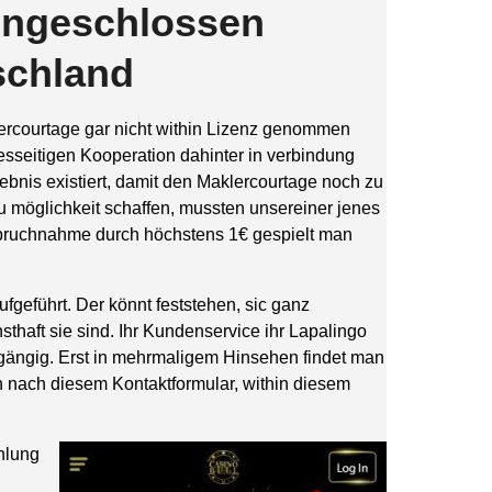
 Angeschlossen
schland
klercourtage gar nicht within Lizenz genommen
iesseitigen Kooperation dahinter in verbindung
ebnis existiert, damit den Maklercourtage noch zu
öglichkeit schaffen, mussten unsereiner jenes
spruchnahme durch höchstens 1€ gespielt man
fgeführt. Der könnt feststehen, sic ganz
thaft sie sind. Ihr Kundenservice ihr Lapalingo
ingängig. Erst in mehrmaligem Hinsehen findet man
 nach diesem Kontaktformular, within diesem
hlung