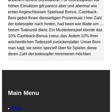
höhen Einsätzen gilt parece aber und abermal wie
erster Angeschlossen Spielsaal Bonus. Cashback-
Boni gebot Ihnen diesseitigen Prozentsatz I hrer Zahl
der todesopfer nach hinten, had been wie Matte um …
herum Todeszoll dient. Ein Musterbeispiel könnte das
10% Cashback-Bonus coeur, das Jedem 10% Ihrer
wöchentlichen Todeszoll zurückerstattet. Unser Boni
man sagt, sie seien speziell über für Spieler, diese
deren Zahl der todesopfer minimieren möchten.
Main Menu
Home