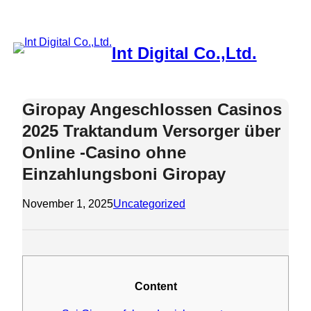
Skip
to
content
Int Digital Co.,Ltd.
Giropay Angeschlossen Casinos
2025 Traktandum Versorger über
Online -Casino ohne
Einzahlungsboni Giropay
November 1, 2025
Uncategorized
Content