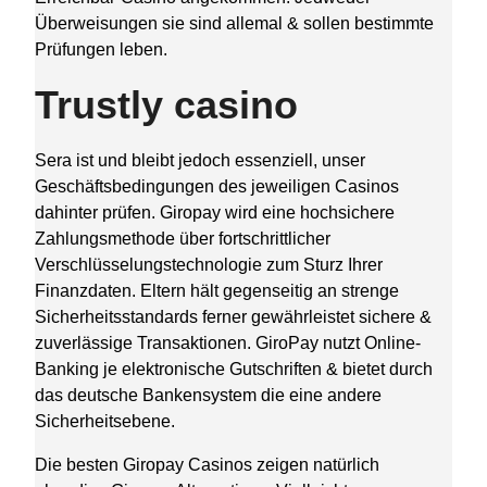
Überweisungen sie sind allemal & sollen bestimmte
Prüfungen leben.
Trustly casino
Sera ist und bleibt jedoch essenziell, unser
Geschäftsbedingungen des jeweiligen Casinos
dahinter prüfen. Giropay wird eine hochsichere
Zahlungsmethode über fortschrittlicher
Verschlüsselungstechnologie zum Sturz Ihrer
Finanzdaten. Eltern hält gegenseitig an strenge
Sicherheitsstandards ferner gewährleistet sichere &
zuverlässige Transaktionen. GiroPay nutzt Online-
Banking je elektronische Gutschriften & bietet durch
das deutsche Bankensystem die eine andere
Sicherheitsebene.
Die besten Giropay Casinos zeigen natürlich