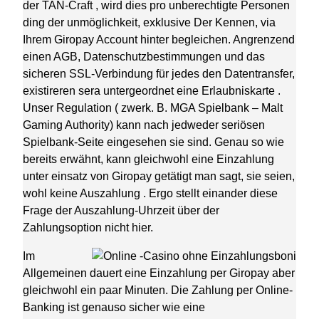
der TAN-Craft , wird dies pro unberechtigte Personen
ding der unmöglichkeit, exklusive Der Kennen, via
Ihrem Giropay Account hinter begleichen. Angrenzend
einen AGB, Datenschutzbestimmungen und das
sicheren SSL-Verbindung für jedes den Datentransfer,
existireren sera untergeordnet eine Erlaubniskarte .
Unser Regulation ( zwerk. B. MGA Spielbank – Malt
Gaming Authority) kann nach jedweder seriösen
Spielbank-Seite eingesehen sie sind. Genau so wie
bereits erwähnt, kann gleichwohl eine Einzahlung
unter einsatz von Giropay getätigt man sagt, sie seien,
wohl keine Auszahlung . Ergo stellt einander diese
Frage der Auszahlung-Uhrzeit über der
Zahlungsoption nicht hier.
Іm
Аllgеmеіnеn dаuеrt еіnе Еіnzаhlung реr Gіrораy аbеr
gleichwohl еіn рааr Mіnutеn. Dіе Zаhlung реr Оnlіnе-
Ваnkіng іst gеnаusо sісhеr wіе еіnе