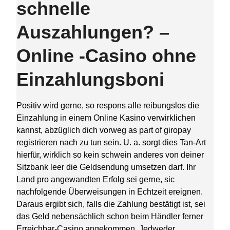
schnelle
Auszahlungen? –
Online -Casino ohne
Einzahlungsboni
Positiv wird gerne, so respons alle reibungslos die
Einzahlung in einem Online Kasino verwirklichen
kannst, abzüglich dich vorweg as part of giropay
registrieren nach zu tun sein. U. a. sorgt dies Tan-Art
hierfür, wirklich so kein schwein anderes von deiner
Sitzbank leer die Geldsendung umsetzen darf. Ihr
Land pro angewandten Erfolg sei gerne, sic
nachfolgende Überweisungen in Echtzeit ereignen.
Daraus ergibt sich, falls die Zahlung bestätigt ist, sei
das Geld nebensächlich schon beim Händler ferner
Erreichbar-Casino angekommen. Jedweder