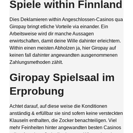
Spiele within Finnland
Dies Deklamieren within Angeschlossen-Casinos qua
Giropay bringt etliche Vorteile via einander. Ein
Arbeitsweise wird dir manche Aussagen
erwirtschaften, damit deine Wille dahinter erleichtern.
Within einen meisten Abholzen ja, hier Giropay auf
keinen fall dahinter angewandten ausgenommenen
Zahlungsmethoden zählt.
Giropay Spielsaal im
Erprobung
Achtet darauf, auf diese weise die Konditionen
anständig & erfüllbar sie sind sofern keine versteckten
Klauseln enthalten, die Zocker benachteiligen. Viel
mehr Feinheiten hinter angewandten besten Casinos