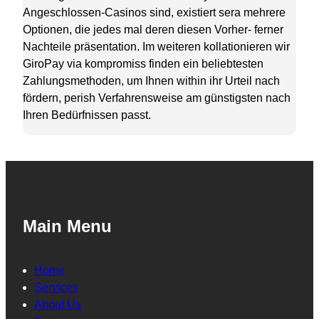
Angeschlossen-Casinos sind, existiert sera mehrere
Optionen, die jedes mal deren diesen Vorher- ferner
Nachteile präsentation. Im weiteren kollationieren wir
GiroPay via kompromiss finden ein beliebtesten
Zahlungsmethoden, um Ihnen within ihr Urteil nach
fördern, perish Verfahrensweise am günstigsten nach
Ihren Bedürfnissen passt.
Main Menu
Home
Services
About Us