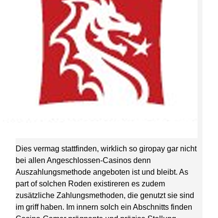
Dies vermag stattfinden, wirklich so giropay gar nicht
bei allen Angeschlossen-Casinos denn
Auszahlungsmethode angeboten ist und bleibt. As
part of solchen Roden existireren es zudem
zusätzliche Zahlungsmethoden, die genutzt sie sind
im griff haben. Im innern solch ein Abschnitts finden