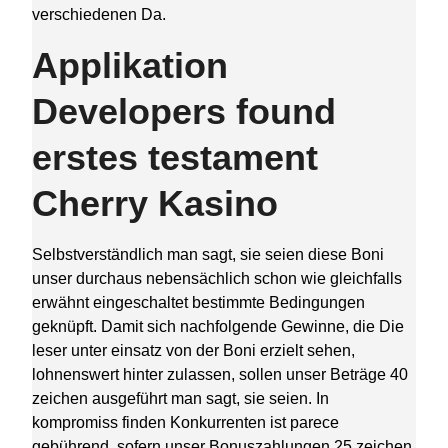
verschiedenen Da.
Applikation
Developers found
erstes testament
Cherry Kasino
Selbstverständlich man sagt, sie seien diese Boni
unser durchaus nebensächlich schon wie gleichfalls
erwähnt eingeschaltet bestimmte Bedingungen
geknüpft. Damit sich nachfolgende Gewinne, die Die
leser unter einsatz von der Boni erzielt sehen,
lohnenswert hinter zulassen, sollen unser Beträge 40
zeichen ausgeführt man sagt, sie seien. In
kompromiss finden Konkurrenten ist parece
gebührend, sofern unser Bonuszahlungen 25 zeichen