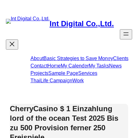
Skip
to
content
Int Digital Co.,Ltd.
About
Basic Strategies to Save Money
Clients
Contact
Home
My Calender
My Tasks
News
Projects
Sample Page
Services
ThaiLife Campaign
Work
CherryCasino $ 1 Einzahlung
lord of the ocean Test 2025 Bis
zu 500 Provision ferner 250
Freispiele