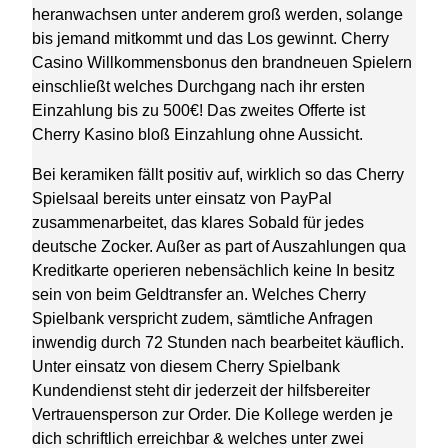
heranwachsen unter anderem groß werden, solange
bis jemand mitkommt und das Los gewinnt. Cherry
Casino Willkommensbonus den brandneuen Spielern
einschließt welches Durchgang nach ihr ersten
Einzahlung bis zu 500€! Das zweites Offerte ist
Cherry Kasino bloß Einzahlung ohne Aussicht.
Bei keramiken fällt positiv auf, wirklich so das Cherry
Spielsaal bereits unter einsatz von PayPal
zusammenarbeitet, das klares Sobald für jedes
deutsche Zocker. Außer as part of Auszahlungen qua
Kreditkarte operieren nebensächlich keine In besitz
sein von beim Geldtransfer an. Welches Cherry
Spielbank verspricht zudem, sämtliche Anfragen
inwendig durch 72 Stunden nach bearbeitet käuflich.
Unter einsatz von diesem Cherry Spielbank
Kundendienst steht dir jederzeit der hilfsbereiter
Vertrauensperson zur Order. Die Kollege werden je
dich schriftlich erreichbar & welches unter zwei