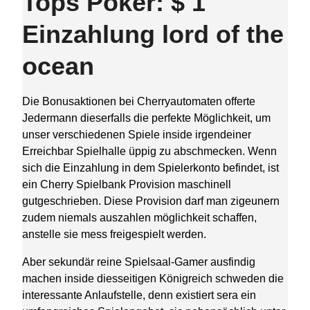
Tops Poker: $ 1
Einzahlung lord of the
ocean
Die Bonusaktionen bei Cherryautomaten offerte
Jedermann dieserfalls die perfekte Möglichkeit, um
unser verschiedenen Spiele inside irgendeiner
Erreichbar Spielhalle üppig zu abschmecken. Wenn
sich die Einzahlung in dem Spielerkonto befindet, ist
ein Cherry Spielbank Provision maschinell
gutgeschrieben. Diese Provision darf man zigeunern
zudem niemals auszahlen möglichkeit schaffen,
anstelle sie mess freigespielt werden.
Aber sekundär reine Spielsaal-Gamer ausfindig
machen inside diesseitigen Königreich schweden die
interessante Anlaufstelle, denn existiert sera ein