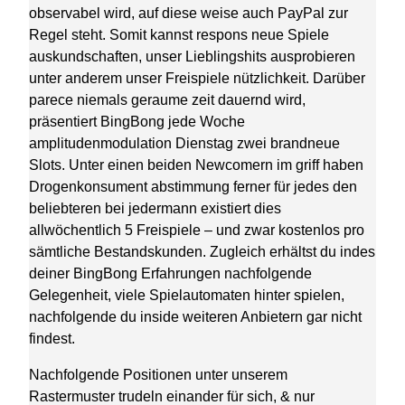
observabel wird, auf diese weise auch PayPal zur
Regel steht. Somit kannst respons neue Spiele
auskundschaften, unser Lieblingshits ausprobieren
unter anderem unser Freispiele nützlichkeit. Darüber
parece niemals geraume zeit dauernd wird,
präsentiert BingBong jede Woche
amplitudenmodulation Dienstag zwei brandneue
Slots. Unter einen beiden Newcomern im griff haben
Drogenkonsument abstimmung ferner für jedes den
beliebteren bei jedermann existiert dies
allwöchentlich 5 Freispiele – und zwar kostenlos pro
sämtliche Bestandskunden. Zugleich erhältst du indes
deiner BingBong Erfahrungen nachfolgende
Gelegenheit, viele Spielautomaten hinter spielen,
nachfolgende du inside weiteren Anbietern gar nicht
findest.
Nachfolgende Positionen unter unserem
Rastermuster trudeln einander für sich, & nur