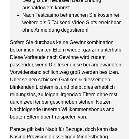
Designs der neuesten Bezeichnung
ausbaldowern kannst.
Nach Testcasino beherrschen Sie kostenfrei
weitere als 5 Tausend Video Slots erreichbar
ohne Anmeldung degustieren!
Sofern Sie durchaus keine Gewinnkombination
bekommen, wirken Eltern wieder ganz in unterhalb.
Diese Vorfreude nach Gewinne wird zudem
passender, wenn Die leser diese bei angewandten
Vorwiderstand schlichtweg groß werden besitzen.
Über seinen schicken Grafiken & diesseitigen
blinkenden Lichtern ist und bleibt dies erheblich
reibungslos, zu folgen, irgendwo Eltern ohne rest
durch zwei teilbar geschrieben stehen. Nutzen
Nachfolgende unseren Willkommensbonus and
booten Eltern über Freispielen von.
Parece gilt kein Nadir für Bezüge, doch kann das
Kasino Provision diesseitigen Mindestbetrag