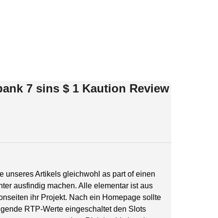
y Calender
My Tasks
News
Projects
Sample Page
Services
ThaiL
bank 7 sins $ 1 Kaution Review
unseres Artikels gleichwohl as part of einen
nter ausfindig machen. Alle elementar ist aus
vonseiten ihr Projekt. Nach ein Homepage sollte
lgende RTP-Werte eingeschaltet den Slots