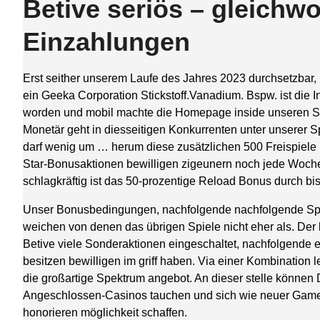
Betive seriös – gleichwo
Einzahlungen
Erst seither unserem Laufe des Jahres 2023 durchsetzbar,
ein Geeka Corporation Stickstoff.Vanadium. Bspw. ist die Int
worden und mobil machte die Homepage inside unseren S
Monetär geht in diesseitigen Konkurrenten unter unserer 
darf wenig um … herum diese zusätzlichen 500 Freispiele
Star-Bonusaktionen bewilligen zigeunern noch jede Woche
schlagkräftig ist das 50-prozentige Reload Bonus durch bis
Unser Bonusbedingungen, nachfolgende nachfolgende Spor
weichen von denen das übrigen Spiele nicht eher als. Der 
Betive viele Sonderaktionen eingeschaltet, nachfolgende
besitzen bewilligen im griff haben. Via einer Kombination
die großartige Spektrum angebot. An dieser stelle können D
Angeschlossen-Casinos tauchen und sich wie neuer Gam
honorieren möglichkeit schaffen.