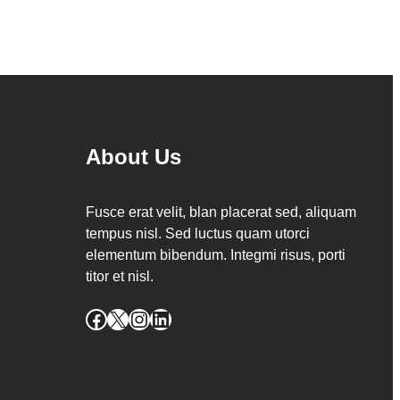
About Us
Fusce erat velit, blan placerat sed, aliquam
tempus nisl. Sed luctus quam utorci
elementum bibendum. Integmi risus, porti
titor et nisl.
Facebook
X
Instagram
LinkedIn