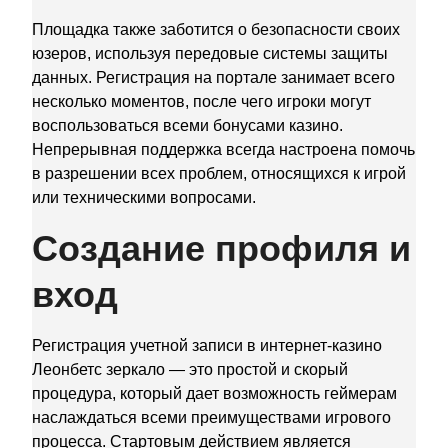
Площадка также заботится о безопасности своих
юзеров, используя передовые системы защиты
данных. Регистрация на портале занимает всего
несколько моментов, после чего игроки могут
воспользоваться всеми бонусами казино.
Непрерывная поддержка всегда настроена помочь
в разрешении всех проблем, относящихся к игрой
или техническими вопросами.
Создание профиля и
вход
Регистрация учетной записи в интернет-казино
Леонбетс зеркало — это простой и скорый
процедура, который дает возможность геймерам
наслаждаться всеми преимуществами игрового
процесса. Стартовым действием является