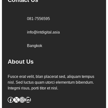
081-7556595
info@intdigital.asia
Bangkok
About Us
Fusce erat velit, blan placerat sed, aliquam tempus
nisl. Sed luctus quam utorci elementum bibendum.
Integmi risus, porti titor et nisl.
Facebook
X
Instagram
LinkedIn