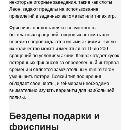
некоторые игорные заведения, такие как слоты
Леон, задают пределы на использование
привилегий в заданных автоматах или типах игр.
Фриспины предоставляют возможность
бесплатных вращений в игровых автоматах и
нередко сопровождаются иными акциями. Число
их количество может изменяться от 10 до 200
вращений по условиям акции. Кэшбэк отдает кусок
потерянных финансов за определенный интервал
времени и является замечательным minimizerом
уменьшить потери. Всякий тип поощрения
обладает свои черты, и геймерам необходимо
внимательно изучать варианты для наибольшей
пользы.
Бездепы подарки и
фриспины