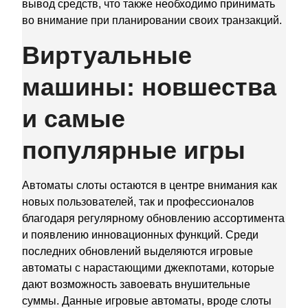
вывод средств, что также необходимо принимать
во внимание при планировании своих транзакций.
Виртуальные
машины: новшества
и самые
популярные игры
Автоматы слоты остаются в центре внимания как
новых пользователей, так и профессионалов
благодаря регулярному обновлению ассортимента
и появлению инновационных функций. Среди
последних обновлений выделяются игровые
автоматы с нарастающими джекпотами, которые
дают возможность завоевать внушительные
суммы. Данные игровые автоматы, вроде слоты