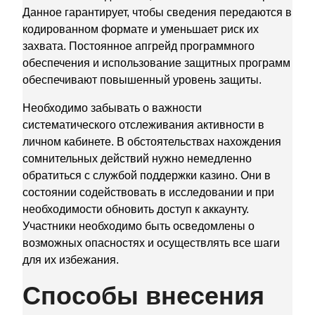
Данное гарантирует, чтобы сведения передаются в
кодированном формате и уменьшает риск их
захвата. Постоянное апгрейд программного
обеспечения и использование защитных программ
обеспечивают повышенный уровень защиты.
Необходимо забывать о важности
систематического отслеживания активности в
личном кабинете. В обстоятельствах нахождения
сомнительных действий нужно немедленно
обратиться с службой поддержки казино. Они в
состоянии содействовать в исследовании и при
необходимости обновить доступ к аккаунту.
Участники необходимо быть осведомлены о
возможных опасностях и осуществлять все шаги
для их избежания.
Способы внесения