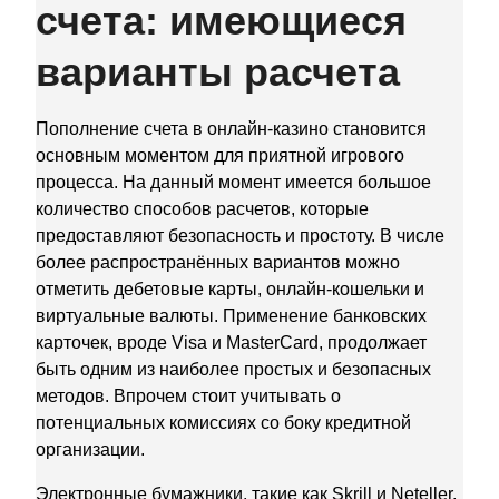
счета: имеющиеся
варианты расчета
Пополнение счета в онлайн-казино становится
основным моментом для приятной игрового
процесса. На данный момент имеется большое
количество способов расчетов, которые
предоставляют безопасность и простоту. В числе
более распространённых вариантов можно
отметить дебетовые карты, онлайн-кошельки и
виртуальные валюты. Применение банковских
карточек, вроде Visa и MasterCard, продолжает
быть одним из наиболее простых и безопасных
методов. Впрочем стоит учитывать о
потенциальных комиссиях со боку кредитной
организации.
Электронные бумажники, такие как Skrill и Neteller,