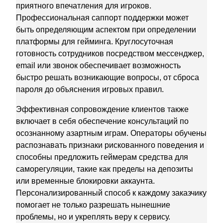
приятного впечатления для игроков.
Профессиональная саппорт поддержки может
быть определяющим аспектом при определении
платформы для гейминга. Круглосуточная
готовность сотрудников посредством мессенджер,
email или звонок обеспечивает возможность
быстро решать возникающие вопросы, от сброса
пароля до объяснения игровых правил.
Эффективная сопровождение клиентов также
включает в себя обеспечение консультаций по
осознанному азартным играм. Операторы обучены
распознавать признаки рискованного поведения и
способны предложить геймерам средства для
саморегуляции, такие как пределы на депозиты
или временные блокировки аккаунта.
Персонализированный способ к каждому заказчику
помогает не только разрешать нынешние
проблемы, но и укреплять веру к сервису.