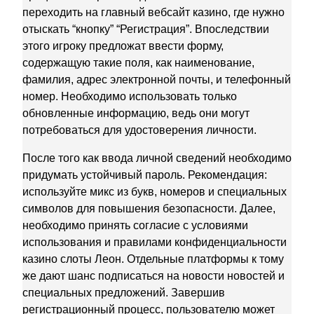
переходить на главный вебсайт казино, где нужно
отыскать “кнопку” “Регистрация”. Впоследствии
этого игроку предложат ввести форму,
содержащую такие поля, как наименование,
фамилия, адрес электронной почты, и телефонный
номер. Необходимо использовать только
обновленные информацию, ведь они могут
потребоваться для удостоверения личности.
После того как ввода личной сведений необходимо
придумать устойчивый пароль. Рекомендация:
используйте микс из букв, номеров и специальных
символов для повышения безопасности. Далее,
необходимо принять согласие с условиями
использования и правилами конфиденциальности
казино слоты Леон. Отдельные платформы к тому
же дают шанс подписаться на новости новостей и
специальных предложений. Завершив
регистрационный процесс, пользователю может