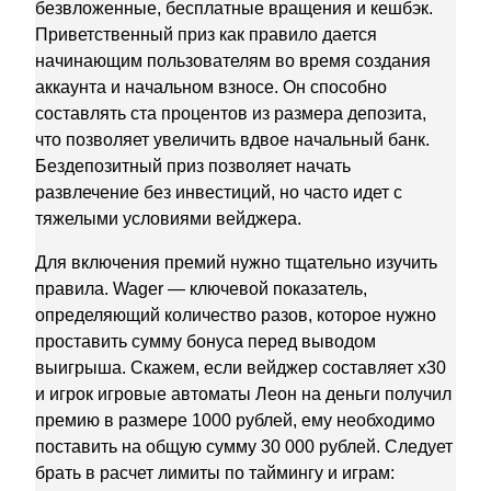
безвложенные, бесплатные вращения и кешбэк.
Приветственный приз как правило дается
начинающим пользователям во время создания
аккаунта и начальном взносе. Он способно
составлять ста процентов из размера депозита,
что позволяет увеличить вдвое начальный банк.
Бездепозитный приз позволяет начать
развлечение без инвестиций, но часто идет с
тяжелыми условиями вейджера.
Для включения премий нужно тщательно изучить
правила. Wager — ключевой показатель,
определяющий количество разов, которое нужно
проставить сумму бонуса перед выводом
выигрыша. Скажем, если вейджер составляет x30
и игрок игровые автоматы Леон на деньги получил
премию в размере 1000 рублей, ему необходимо
поставить на общую сумму 30 000 рублей. Следует
брать в расчет лимиты по таймингу и играм: