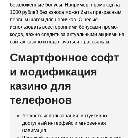
безвложенные бонусы. Например, промокод на
1000 рублей без взноса может быть прекрасным
первым шагом для новичков. С целью
использовать всесторонними бонусами промо-
кодов, важно следить за актуальными акциями на
сайтах казино и подключаться к рассылкам.
Смартфонное софт
и модификация
казино для
телефонов
Легкость использования: интуитивно
доступный интерфейс и мгновенная
навигация.
Широкий ассортимент игр: от классических