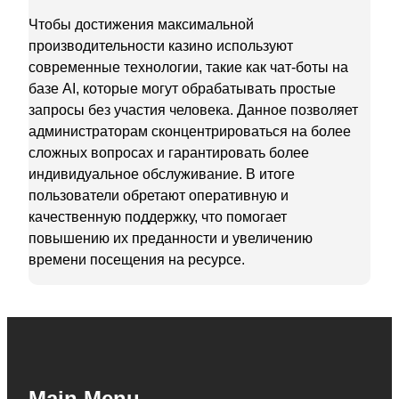
Чтобы достижения максимальной
производительности казино используют
современные технологии, такие как чат-боты на
базе AI, которые могут обрабатывать простые
запросы без участия человека. Данное позволяет
администраторам сконцентрироваться на более
сложных вопросах и гарантировать более
индивидуальное обслуживание. В итоге
пользователи обретают оперативную и
качественную поддержку, что помогает
повышению их преданности и увеличению
времени посещения на ресурсе.
Main Menu