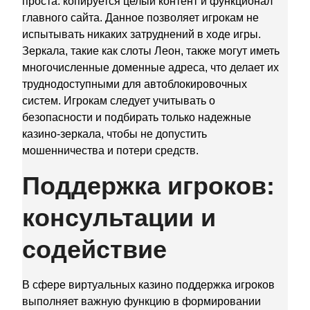
проста: копируется целый контент и функционал
главного сайта. Данное позволяет игрокам не
испытывать никаких затруднений в ходе игры.
Зеркала, такие как слоты Леон, также могут иметь
многочисленные доменные адреса, что делает их
труднодоступными для автоблокировочных
систем. Игрокам следует учитывать о
безопасности и подбирать только надежные
казино-зеркала, чтобы не допустить
мошенничества и потери средств.
Поддержка игроков:
консультации и
содействие
В сфере виртуальных казино поддержка игроков
выполняет важную функцию в формировании