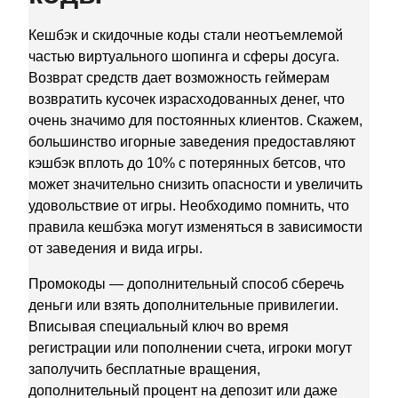
Кешбэк и скидочные коды стали неотъемлемой
частью виртуального шопинга и сферы досуга.
Возврат средств дает возможность геймерам
возвратить кусочек израсходованных денег, что
очень значимо для постоянных клиентов. Скажем,
большинство игорные заведения предоставляют
кэшбэк вплоть до 10% с потерянных бетсов, что
может значительно снизить опасности и увеличить
удовольствие от игры. Необходимо помнить, что
правила кешбэка могут изменяться в зависимости
от заведения и вида игры.
Промокоды — дополнительный способ сберечь
деньги или взять дополнительные привилегии.
Вписывая специальный ключ во время
регистрации или пополнении счета, игроки могут
заполучить бесплатные вращения,
дополнительный процент на депозит или даже