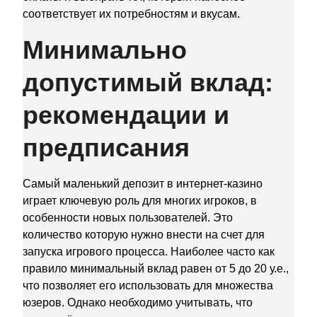
соответствует их потребностям и вкусам.
Минимально
допустимый вклад:
рекомендации и
предписания
Самый маленький депозит в интернет-казино
играет ключевую роль для многих игроков, в
особенности новых пользователей. Это
количество которую нужно внести на счет для
запуска игрового процесса. Наиболее часто как
правило минимальный вклад равен от 5 до 20 у.е.,
что позволяет его использовать для множества
юзеров. Однако необходимо учитывать, что