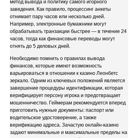
метод вывода и политику самого игорного
заведения. Как правило, процессинг анкеты
отнимает пару часов или несколько дней.
Например, электронные бумажники могут
обрабатывать транзакции быстрее — в течение 24
часов, тогда как финансовые переводы могут
отнять до 5 деловых дней.
Необходимо помнить о правилах вывода
финансов, которые имеют возможность
варьироваться в отношении к казино Леонбетс
зеркало. Одним из ключевых положений является
завершение процедуры идентификации, которая
верифицирует персону игрока и предотвращает
мошенничество. Геймерам рекомендуется вперед
приготовить нужные документы: паспорт или
водительское удостоверение, а также
верификацию адреса. Зачастую онлайн-казино
задают минимальные и максимальные пределы на