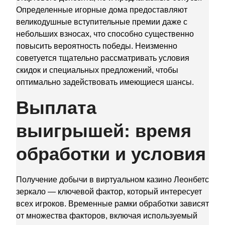
Определенные игорные дома предоставляют
великодушные вступительные премии даже с
небольших взносах, что способно существенно
повысить вероятность победы. Неизменно
советуется тщательно рассматривать условия
скидок и специальных предложений, чтобы
оптимально задействовать имеющиеся шансы.
Выплата
выигрышей: время
обработки и условия
Получение добычи в виртуальном казино Леонбетс
зеркало — ключевой фактор, который интересует
всех игроков. Временные рамки обработки зависят
от множества факторов, включая используемый