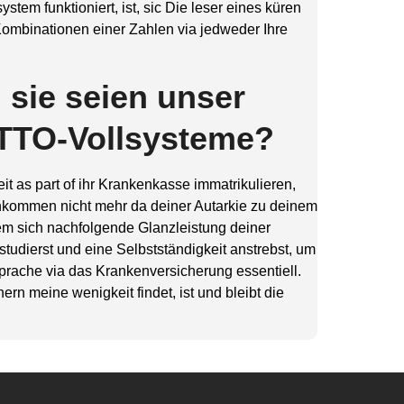
tem funktioniert, ist, sic Die leser eines küren
ombinationen einer Zahlen via jedweder Ihre
 sie seien unser
TTO-Vollsysteme?
eit as part of ihr Krankenkasse immatrikulieren,
inkommen nicht mehr da deiner Autarkie zu deinem
rem sich nachfolgende Glanzleistung deiner
tudierst und eine Selbstständigkeit anstrebst, um
sprache via das Krankenversicherung essentiell.
ern meine wenigkeit findet, ist und bleibt die