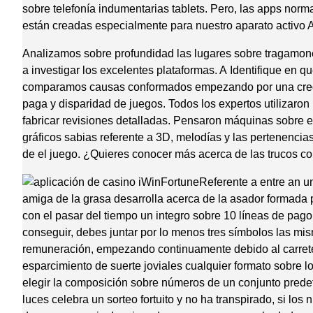
sobre telefonía indumentarias tablets. Pero, las apps nor
están creadas especialmente para nuestro aparato activo 
Analizamos sobre profundidad las lugares sobre tragamone
a investigar los excelentes plataformas. A Identifique en 
comparamos causas conformados empezando por una credib
paga y disparidad de juegos. Todos los expertos utilizaron
fabricar revisiones detalladas. Pensaron máquinas sobre e
gráficos sabias referente a 3D, melodías y las pertenencias
de el juego. ¿Quieres conocer más acerca de las trucos co
Referente a entre an u
amiga de la grasa desarrolla acerca de la asador formada p
con el pasar del tiempo un integro sobre 10 líneas de pago
conseguir, debes juntar por lo menos tres símbolos las mi
remuneración, empezando continuamente debido al carrete 
esparcimiento de suerte joviales cualquier formato sobre l
elegir la composición sobre números de un conjunto predef
luces celebra un sorteo fortuito y no ha transpirado, si los