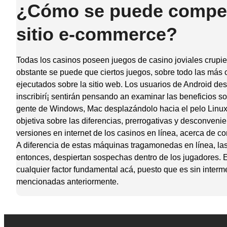
¿Cómo se puede competir
sitio e-commerce?
Todas los casinos poseen juegos de casino joviales crupier
obstante se puede que ciertos juegos, sobre todo las más
ejecutados sobre la sitio web. Los usuarios de Android d
inscribirí¡ sentirán pensando an examinar las beneficios s
gente de Windows, Mac desplazándolo hacia el pelo Linux.
objetiva sobre las diferencias, prerrogativas y desconveni
versiones en internet de los casinos en línea, acerca de co
A diferencia de estas máquinas tragamonedas en línea, las
entonces, despiertan sospechas dentro de los jugadores. E
cualquier factor fundamental acá, puesto que es sin interme
mencionadas anteriormente.