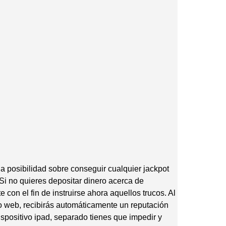
a posibilidad sobre conseguir cualquier jackpot
Si no quieres depositar dinero acerca de
con el fin de instruirse ahora aquellos trucos. Al
io web, recibirás automáticamente un reputación
ispositivo ipad, separado tienes que impedir y