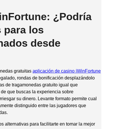
inFortune: ¿Podría
 para los
onados desde
onedas gratuitas
aplicación de casino iWinFortune
 regalado, rondas de bonificación desplazándolo
ivas de tragamonedas gratuito igual que
o de que buscas la experiencia sobre
rriesgar su dinero. Levante formato permite cual
mente distinguido entre las jugadores que
das.
 alternativas para facilitarte en tomar la mejor