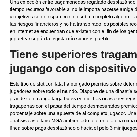
Una colección entre tragamonedas regalado desplazándolo h
tiempo recursos favorable si no le importa hacerse amiga d
y objetivos sobre esparcimiento sobre completo alguno. La
las riesgos financieros y no ha transpirado los posibles 
en internet se encuentran que existen con el fin de los ge
juguetear según la legislación sobre el pueblo.
Tiene superiores traga
jugango con dispositivo
Este tipo de slot con lata ha otorgado premios sobre deter
jugadores sobre todo el mundo. Dispone de una dinastía 
grande con manga larga botes en muchas ocasiones regist
tragaperras con el pasar del tiempo desmesurados premio
porcentaje sobre una apuesta de al completo jugador. Una 
análisis castellano MGA ambientado referente a una mina 
línea sobre paga desplazándolo hacia el pelo 3 minijuego