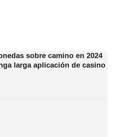
y Calender
My Tasks
News
Projects
Sample Page
Services
ThaiL
onedas sobre camino en 2024
ga larga aplicación de casino