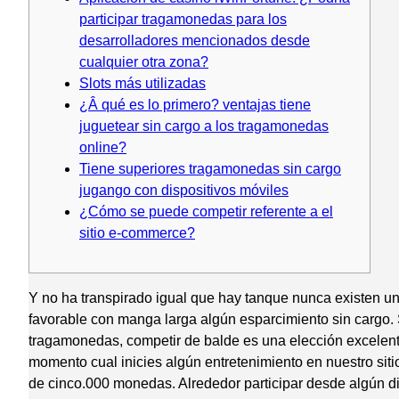
participar tragamonedas para los
desarrolladores mencionados desde
cualquier otra zona?
Slots más utilizadas
¿Â qué es lo primero? ventajas tiene
juguetear sin cargo a los tragamonedas
online?
Tiene superiores tragamonedas sin cargo
jugango con dispositivos móviles
¿Cómo se puede competir referente a el
sitio e-commerce?
Y no ha transpirado igual que hay tanque nunca existen un
favorable con manga larga algún esparcimiento sin cargo. 
tragamonedas, competir de balde es una elección excelente 
momento cual inicies algún entretenimiento en nuestro sit
de cinco.000 monedas.
Alrededor participar desde algún d