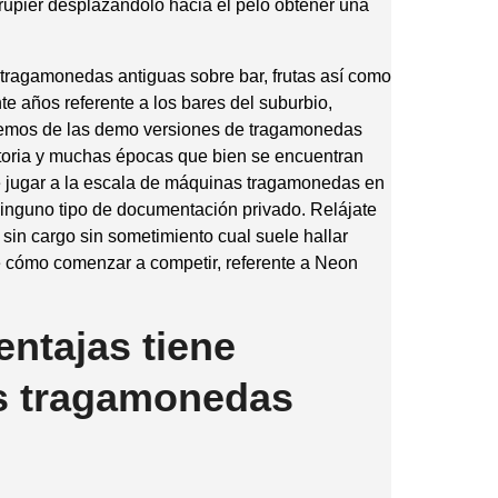
upier desplazándolo hacia el pelo obtener una
 tragamonedas antiguas sobre bar, frutas así­ como
e años referente a los bares del suburbio,
ponemos de las demo versiones de tragamonedas
toria y muchas épocas que bien se encuentran
ble jugar a la escala de máquinas tragamonedas en
r ninguno tipo de documentación privado. Relájate
sin cargo sin sometimiento cual suele hallar
e cómo comenzar a competir, referente a Neon
entajas tiene
os tragamonedas