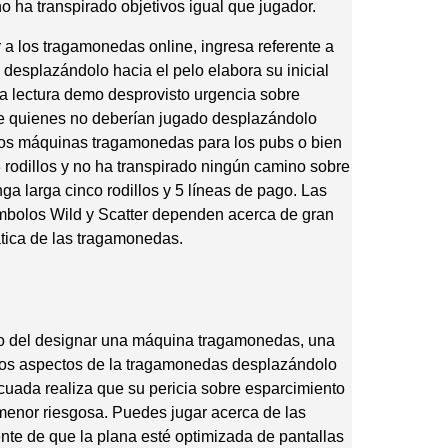
o ha transpirado objetivos igual que jugador.
r a los tragamonedas online, ingresa referente a
te desplazándolo hacia el pelo elabora su inicial
a lectura demo desprovisto urgencia sobre
 de quienes no deberían jugado desplazándolo
los máquinas tragamonedas para los pubs o bien
 rodillos y no ha transpirado ningún camino sobre
 larga cinco rodillos y 5 líneas de pago. Las
símbolos Wild y Scatter dependen acerca de gran
ática de las tragamonedas.
o del designar una máquina tragamonedas, una
los aspectos de la tragamonedas desplazándolo
ecuada realiza que su pericia sobre esparcimiento
menor riesgosa. Puedes jugar acerca de las
nte de que la plana esté optimizada de pantallas