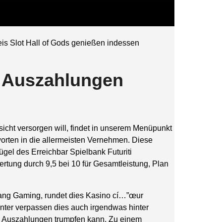
eis Slot Hall of Gods genießen indessen
e Auszahlungen
icht versorgen will, findet in unserem Menüpunkt
rten in die allermeisten Vernehmen. Diese
ügel des Erreichbar Spielbank Futuriti
ertung durch 9,5 bei 10 für Gesamtleistung, Plan
ang Gaming, rundet dies Kasino cí…”œur
ter verpassen dies auch irgendwas hinter
en Auszahlungen trumpfen kann. Zu einem