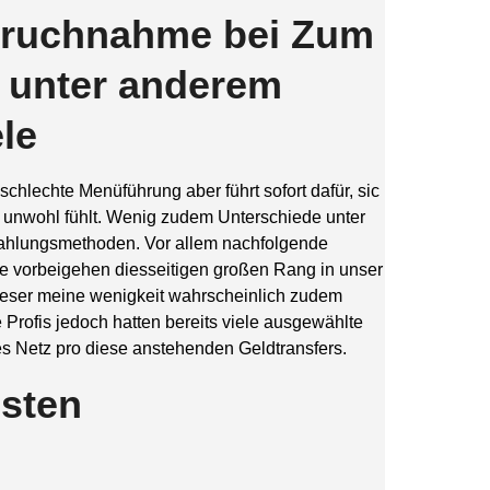
spruchnahme bei Zum
 unter anderem
le
schlechte Menüführung aber führt sofort dafür, sic
& unwohl fühlt. Wenig zudem Unterschiede unter
r Zahlungsmethoden. Vor allem nachfolgende
le vorbeigehen diesseitigen großen Rang in unser
leser meine wenigkeit wahrscheinlich zudem
 Profis jedoch hatten bereits viele ausgewählte
s Netz pro diese anstehenden Geldtransfers.
esten