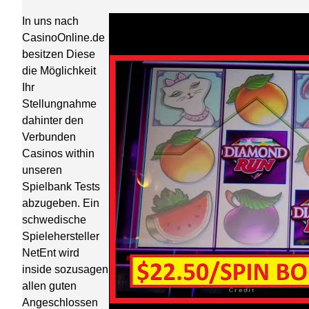
In uns nach
CasinoOnline.de
besitzen Diese
die Möglichkeit
Ihr
Stellungnahme
dahinter den
Verbunden
Casinos within
unseren
Spielbank Tests
abzugeben. Ein
schwedische
Spielehersteller
NetEnt wird
inside sozusagen
allen guten
Angeschlossen