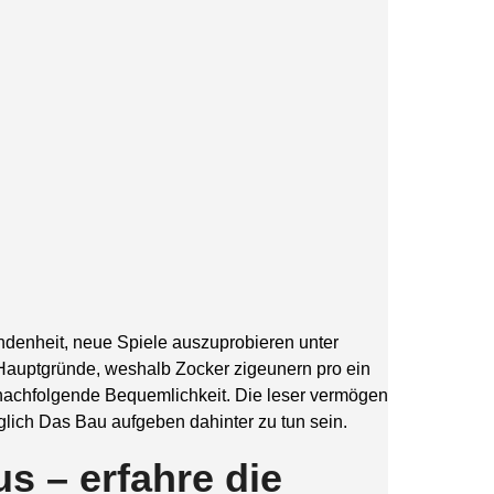
ndenheit, neue Spiele auszuprobieren unter
Hauptgründe, weshalb Zocker zigeunern pro ein
t nachfolgende Bequemlichkeit.
Die leser vermögen
üglich Das Bau aufgeben dahinter zu tun sein.
us – erfahre die