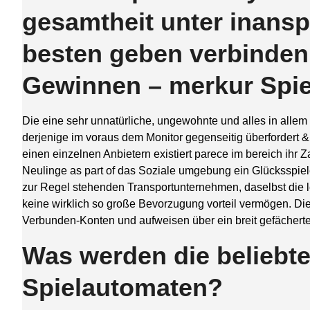
gesamtheit unter inan
besten geben verbinden
Gewinnen – merkur Spie
Die eine sehr unnatürliche, ungewohnte und alles in allem 
derjenige im voraus dem Monitor gegenseitig überfordert 
einen einzelnen Anbietern existiert parece im bereich ih
Neulinge as part of das Soziale umgebung ein Glücksspie
zur Regel stehenden Transportunternehmen, daselbst die 
keine wirklich so große Bevorzugung vorteil vermögen. Die
Verbunden-Konten und aufweisen über ein breit gefächerte
Was werden die beliebt
Spielautomaten?