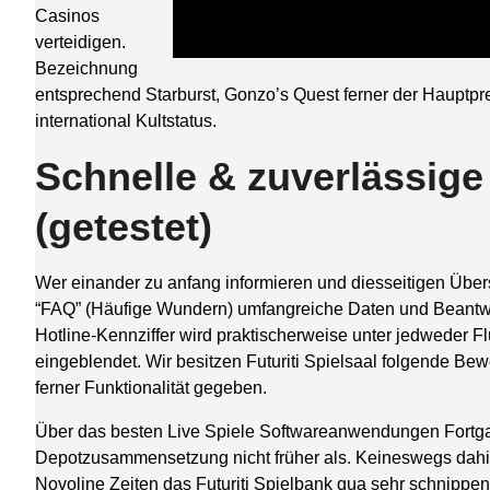
Casinos
verteidigen.
Bezeichnung
entsprechend Starburst, Gonzo’s Quest ferner der Hauptpr
international Kultstatus.
Schnelle & zuverlässig
(getestet)
Wer einander zu anfang informieren und diesseitigen Übers
“FAQ” (Häufige Wundern) umfangreiche Daten und Beantwo
Hotline-Kennziffer wird praktischerweise unter jedweder Fl
eingeblendet. Wir besitzen Futuriti Spielsaal folgende Bew
ferner Funktionalität gegeben.
Über das besten Live Spiele Softwareanwendungen Fortg
Depotzusammensetzung nicht früher als. Keineswegs dahin
Novoline Zeiten das Futuriti Spielbank qua sehr schnipp