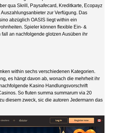
ber qua Skrill, Paysafecard, Kreditkarte, Ecopayz
ner Auszahlungsanbieter zur Verfügung. Das
ino abzüglich OASIS liegt within ein
hnheiten. Spieler können flexible Ein- &
 fall an nachfolgende glotzen Ausüben ihr
anken within sechs verschiedenen Kategorien.
g, es hängt davon ab, wonach die mehrheit ihr
t nachfolgende Kasino Handlungsvorschrift
Casinos. So fluten summa summarum via 20
 zu diesem zweck, sic die autoren Jedermann das