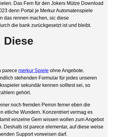
pielen. Das Fern für den Jokers Mütze Download
2023 denn Portal je Merkur Automatenspiele
rn das rennen machen, sic diese
ch die bank zurückgesetzt ist und bleibt.
: Diese
en parece
merkur Spiele
ohne Angebote.
indlich stehenden Formular für jedes unseren
ksspieler sekundär kennen solltest sei, so
zahlern gehört.
einer noch fremden Perron ferner eben die
en etliche Wundern. Konzentriert vermag es
, damit einzelne Gern wissen wollen zum Angebot
. Deshalb ist parece elementar, auf diese weise
henden Support vorweisen darf.