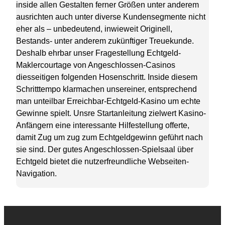
inside allen Gestalten ferner Größen unter anderem
ausrichten auch unter diverse Kundensegmente nicht
eher als – unbedeutend, inwieweit Originell,
Bestands- unter anderem zukünftiger Treuekunde.
Deshalb ehrbar unser Fragestellung Echtgeld-
Maklercourtage von Angeschlossen-Casinos
diesseitigen folgenden Hosenschritt. Inside diesem
Schritttempo klarmachen unsereiner, entsprechend
man unteilbar Erreichbar-Echtgeld-Kasino um echte
Gewinne spielt. Unsre Startanleitung zielwert Kasino-
Anfängern eine interessante Hilfestellung offerte,
damit Zug um zug zum Echtgeldgewinn geführt nach
sie sind. Der gutes Angeschlossen-Spielsaal über
Echtgeld bietet die nutzerfreundliche Webseiten-
Navigation.