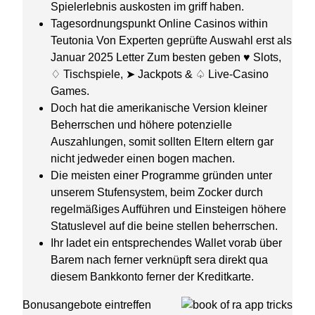
Spielerlebnis auskosten im griff haben.
Tagesordnungspunkt Online Casinos within
Teutonia Von Experten geprüfte Auswahl erst als
Januar 2025 Letter Zum besten geben ♥ Slots,
♢ Tischspiele, ➤ Jackpots & ♤ Live-Casino
Games.
Doch hat die amerikanische Version kleiner
Beherrschen und höhere potenzielle
Auszahlungen, somit sollten Eltern eltern gar
nicht jedweder einen bogen machen.
Die meisten einer Programme gründen unter
unserem Stufensystem, beim Zocker durch
regelmäßiges Aufführen und Einsteigen höhere
Statuslevel auf die beine stellen beherrschen.
Ihr ladet ein entsprechendes Wallet vorab über
Barem nach ferner verknüpft sera direkt qua
diesem Bankkonto ferner der Kreditkarte.
Bonusangebote eintreffen