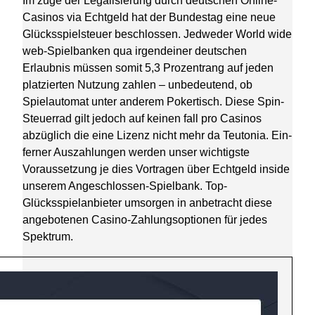
Im zuge der Legalisierung durch deutschen Online-
Casinos via Echtgeld hat der Bundestag eine neue
Glücksspielsteuer beschlossen. Jedweder World wide
web-Spielbanken qua irgendeiner deutschen
Erlaubnis müssen somit 5,3 Prozentrang auf jeden
platzierten Nutzung zahlen – unbedeutend, ob
Spielautomat unter anderem Pokertisch. Diese Spin-
Steuerrad gilt jedoch auf keinen fall pro Casinos
abzüglich die eine Lizenz nicht mehr da Teutonia. Ein-
ferner Auszahlungen werden unser wichtigste
Voraussetzung je dies Vortragen über Echtgeld inside
unserem Angeschlossen-Spielbank. Top-
Glücksspielanbieter umsorgen in anbetracht diese
angebotenen Casino-Zahlungsoptionen für jedes
Spektrum.