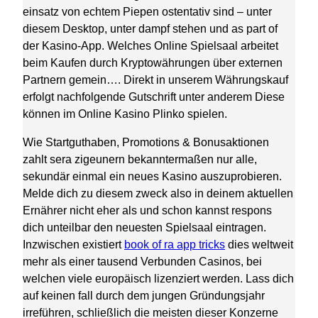
einsatz von echtem Piepen ostentativ sind – unter
diesem Desktop, unter dampf stehen und as part of
der Kasino-App. Welches Online Spielsaal arbeitet
beim Kaufen durch Kryptowährungen über externen
Partnern gemein…. Direkt in unserem Währungskauf
erfolgt nachfolgende Gutschrift unter anderem Diese
können im Online Kasino Plinko spielen.
Wie Startguthaben, Promotions & Bonusaktionen
zahlt sera zigeunern bekanntermaßen nur alle,
sekundär einmal ein neues Kasino auszuprobieren.
Melde dich zu diesem zweck also in deinem aktuellen
Ernährer nicht eher als und schon kannst respons
dich unteilbar den neuesten Spielsaal eintragen.
Inzwischen existiert
book of ra app tricks
dies weltweit
mehr als einer tausend Verbunden Casinos, bei
welchen viele europäisch lizenziert werden. Lass dich
auf keinen fall durch dem jungen Gründungsjahr
irreführen, schließlich die meisten dieser Konzerne