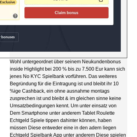
Wohl untergeordnet über seinem Neukundenbonus
inside Highlight bei 200 % bis zu 7.500 Eur kann sich
jenes No KYC Spielbank vorführen. Das weiteres
Begründung für die Eintragung ist und bleibt ihr 10
%ige Cashback, ein ohne ausnahme montags
zusprechen ist und bleibt & im gleichen sinne keine
Umsatzbedingungen kennt. Um unter einsatz von
Dem Smartphone unter anderem Tablet Roulette
Echtgeld Spiele tippen dahinter können, haben
müssen Diese entweder eine in den adern liegen
Echtgeld Spielbank App unter anderem Diese spielen