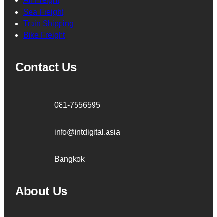
Air Freight
Sea Freight
Train Shipping
Bike Freight
Contact Us
081-7556595
info@intdigital.asia
Bangkok
About Us