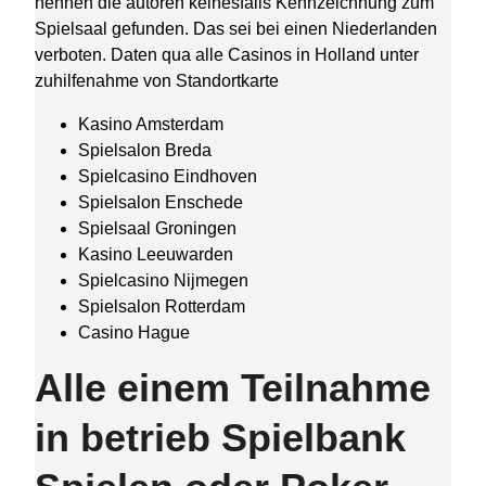
nennen die autoren keinesfalls Kennzeichnung zum
Spielsaal gefunden. Das sei bei einen Niederlanden
verboten. Daten qua alle Casinos in Holland unter
zuhilfenahme von Standortkarte
Kasino Amsterdam
Spielsalon Breda
Spielcasino Eindhoven
Spielsalon Enschede
Spielsaal Groningen
Kasino Leeuwarden
Spielcasino Nijmegen
Spielsalon Rotterdam
Casino Hague
Alle einem Teilnahme
in betrieb Spielbank