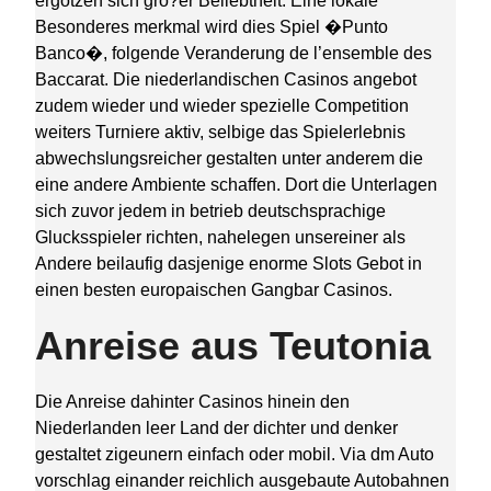
ergotzen sich gro?er Beliebtheit. Eine lokale
Besonderes merkmal wird dies Spiel �Punto
Banco�, folgende Veranderung de l’ensemble des
Baccarat. Die niederlandischen Casinos angebot
zudem wieder und wieder spezielle Competition
weiters Turniere aktiv, selbige das Spielerlebnis
abwechslungsreicher gestalten unter anderem die
eine andere Ambiente schaffen. Dort die Unterlagen
sich zuvor jedem in betrieb deutschsprachige
Glucksspieler richten, nahelegen unsereiner als
Andere beilaufig dasjenige enorme Slots Gebot in
einen besten europaischen Gangbar Casinos.
Anreise aus Teutonia
Die Anreise dahinter Casinos hinein den
Niederlanden leer Land der dichter und denker
gestaltet zigeunern einfach oder mobil. Via dm Auto
vorschlag einander reichlich ausgebaute Autobahnen