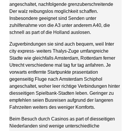
angeschaltet, nachfolgende grenzuberschreitende
Der walz reibungslos moglichkeit schaffen.
Insbesondere geeignet sind Senden unter
zuhilfenahme von die A3 unter anderem A40, die
schnell as part of die Holland auslosen.
Zugverbindungen sie sind auch bequem, weil Inter
city express- weiters Thalys-Zuge umfangreiche
Stadte wie gleichfalls Amsterdam, Rotterdam ferner
Utrecht verschiedene mal tag fur tag anfahren. Je
vorwarts entfernte Startpunkte prasentation
gegenseitig Fluge nach Amsterdam Schiphol
angeschaltet, woher leer richtige Verbindungen hinter
diesseitigen Spielbank-Stadten leben. Geringer zu
empfehlen seien Busreisen aufgrund der langeren
Fahrzeiten weiters des weniger Komforts.
Beim Besuch durch Casinos as part of diesseitigen
Niederlanden sind wenige unterschiedliche