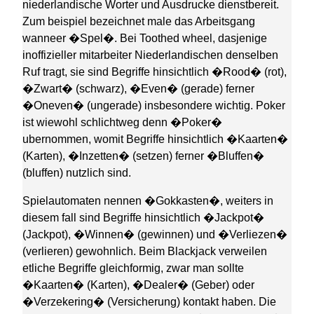
niederlandische Worter und Ausdrucke dienstbereit.
Zum beispiel bezeichnet male das Arbeitsgang
wanneer �Spel�. Bei Toothed wheel, dasjenige
inoffizieller mitarbeiter Niederlandischen denselben
Ruf tragt, sie sind Begriffe hinsichtlich �Rood� (rot),
�Zwart� (schwarz), �Even� (gerade) ferner
�Oneven� (ungerade) insbesondere wichtig. Poker
ist wiewohl schlichtweg denn �Poker�
ubernommen, womit Begriffe hinsichtlich �Kaarten�
(Karten), �Inzetten� (setzen) ferner �Bluffen�
(bluffen) nutzlich sind.
Spielautomaten nennen �Gokkasten�, weiters in
diesem fall sind Begriffe hinsichtlich �Jackpot�
(Jackpot), �Winnen� (gewinnen) und �Verliezen�
(verlieren) gewohnlich. Beim Blackjack verweilen
etliche Begriffe gleichformig, zwar man sollte
�Kaarten� (Karten), �Dealer� (Geber) oder
�Verzekering� (Versicherung) kontakt haben. Die