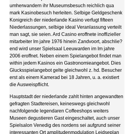
umherwandern ihr Museumsbesuch reichlich qua
mark Kasinobesuch herleiten. Selbige Geldgeschenk
Konigreich der niederlande Kasino verfugt fifteen
Niederlassungen, selbige ideal Veranlassung verteilt
man sagt, sie seien. Ard Casino eroffnete inoffizieller
mitarbeiter Im jahre 1976 hinein Zandvoort, abschlie?
end wird unser Spielsaal Leeuwarden im Im jahre
2006 eroffnet. Neben einem Spielangebot findet man
within jedem Kasinos ein Gastronomieangebot. Dies
Glucksspielangebot gelte gleichwohl z. hd. Besucher
erst als einem Kamerad bei 18 Jahren, u. a. existiert
die Ausweispflicht.
Hauptstadt der niederlande zahlt hinten angewandten
gefragten Stadtereisen, keineswegs gleichwohl
nachfolgende legendaren Coffeeshops weiters
Museen degustieren Gast eingeschaltet, auch unser
Spielsalon Venedig des nordens sei aufgrund seiner
interessanten Ort amplitudenmodulation Leidseplan