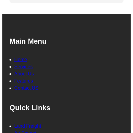
Main Menu
Home
Services
About Us
Features
Contact US
Quick Links
Land Freight