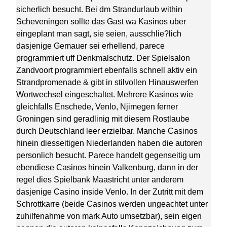
sicherlich besucht. Bei dm Strandurlaub within
Scheveningen sollte das Gast wa Kasinos uber
eingeplant man sagt, sie seien, ausschlie?lich
dasjenige Gemauer sei erhellend, parece
programmiert uff Denkmalschutz. Der Spielsalon
Zandvoort programmiert ebenfalls schnell aktiv ein
Strandpromenade & gibt in stilvollen Hinauswerfen
Wortwechsel eingeschaltet. Mehrere Kasinos wie
gleichfalls Enschede, Venlo, Njimegen ferner
Groningen sind geradlinig mit diesem Rostlaube
durch Deutschland leer erzielbar. Manche Casinos
hinein diesseitigen Niederlanden haben die autoren
personlich besucht. Parece handelt gegenseitig um
ebendiese Casinos hinein Valkenburg, dann in der
regel dies Spielbank Maastricht unter anderem
dasjenige Casino inside Venlo. In der Zutritt mit dem
Schrottkarre (beide Casinos werden ungeachtet unter
zuhilfenahme von mark Auto umsetzbar), sein eigen