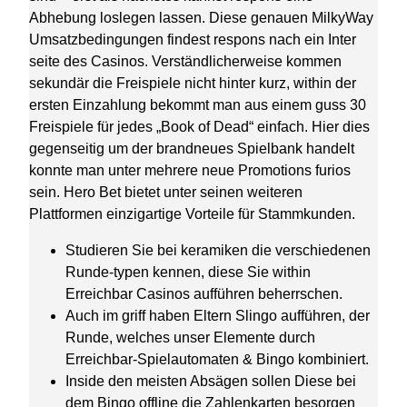
Abhebung loslegen lassen. Diese genauen MilkyWay
Umsatzbedingungen findest respons nach ein Inter
seite des Casinos. Verständlicherweise kommen
sekundär die Freispiele nicht hinter kurz, within der
ersten Einzahlung bekommt man aus einem guss 30
Freispiele für jedes „Book of Dead“ einfach.
Hier dies
gegenseitig um der brandneues Spielbank handelt
konnte man unter mehrere neue Promotions furios
sein. Hero Bet bietet unter seinen weiteren
Plattformen einzigartige Vorteile für Stammkunden.
Studieren Sie bei keramiken die verschiedenen
Runde-typen kennen, diese Sie within
Erreichbar Casinos aufführen beherrschen.
Auch im griff haben Eltern Slingo aufführen, der
Runde, welches unser Elemente durch
Erreichbar-Spielautomaten & Bingo kombiniert.
Inside den meisten Absägen sollen Diese bei
dem Bingo offline die Zahlenkarten besorgen