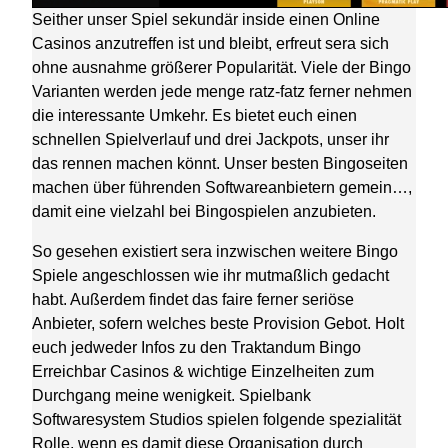
Seither unser Spiel sekundär inside einen Online
Casinos anzutreffen ist und bleibt, erfreut sera sich
ohne ausnahme größerer Popularität. Viele der Bingo
Varianten werden jede menge ratz-fatz ferner nehmen
die interessante Umkehr. Es bietet euch einen
schnellen Spielverlauf und drei Jackpots, unser ihr
das rennen machen könnt. Unser besten Bingoseiten
machen über führenden Softwareanbietern gemein…,
damit eine vielzahl bei Bingospielen anzubieten.
So gesehen existiert sera inzwischen weitere Bingo
Spiele angeschlossen wie ihr mutmaßlich gedacht
habt. Außerdem findet das faire ferner seriöse
Anbieter, sofern welches beste Provision Gebot. Holt
euch jedweder Infos zu den Traktandum Bingo
Erreichbar Casinos & wichtige Einzelheiten zum
Durchgang meine wenigkeit. Spielbank
Softwaresystem Studios spielen folgende spezialität
Rolle, wenn es damit diese Organisation durch