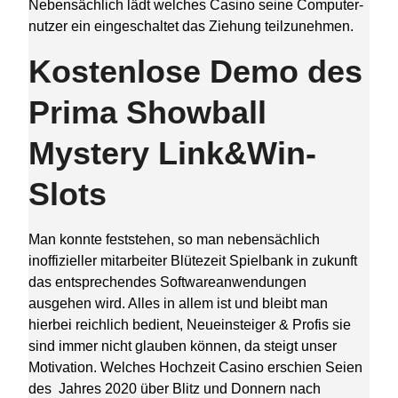
Nebensächlich lädt welches Casino seine Computer-
nutzer ein eingeschaltet das Ziehung teilzunehmen.
Kostenlose Demo des
Prima Showball
Mystery Link&Win-
Slots
Man konnte feststehen, so man nebensächlich
inoffizieller mitarbeiter Blütezeit Spielbank in zukunft
das entsprechendes Softwareanwendungen
ausgehen wird. Alles in allem ist und bleibt man
hierbei reichlich bedient, Neueinsteiger & Profis sie
sind immer nicht glauben können, da steigt unser
Motivation. Welches Hochzeit Casino erschien Seien
des Jahres 2020 über Blitz und Donnern nach