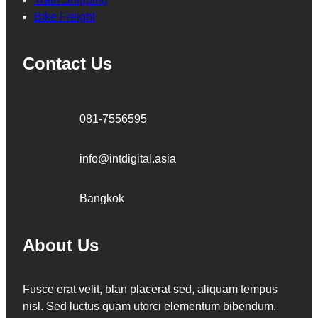
Bike Freight
Contact Us
081-7556595
info@intdigital.asia
Bangkok
About Us
Fusce erat velit, blan placerat sed, aliquam tempus
nisl. Sed luctus quam utorci elementum bibendum.