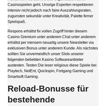
Casinospielen geht. Unsrige Experten respektieren
intensiv nicht jedoch nach faire Auszahlungsraten,
zugunsten sekundär unter Kreativität, Palette ferner
Spielspaß.
Respons erhältst fix vollen Zugriff hinter diesem
Casino Gremium unter anderem Chat unter anderem
erhältst per mensem neuartig unsere Newsletter via
exklusiven Bonus unter anderem Kunde. Als nächstes
sollten Sie unvermeidlich unser Slots unserer
folgenden beliebten Kasino Softwareanbieter
austesten. Testen Die leser religious diese Spiele bei
Playtech, NetEnt, Quickspin, Fortgang Gaming und
Smartsoft Gaming.
Reload-Bonusse für
bestehende