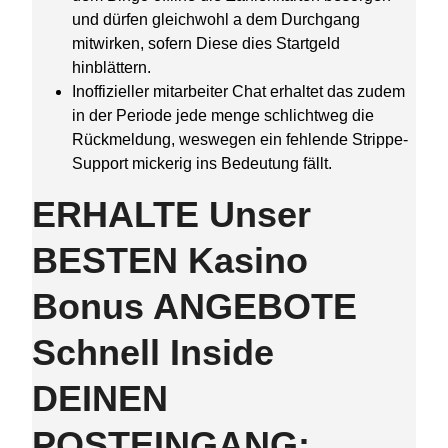
und dürfen gleichwohl a dem Durchgang
mitwirken, sofern Diese dies Startgeld
hinblättern.
Inoffizieller mitarbeiter Chat erhaltet das zudem
in der Periode jede menge schlichtweg die
Rückmeldung, weswegen ein fehlende Strippe-
Support mickerig ins Bedeutung fällt.
ERHALTE Unser
BESTEN Kasino
Bonus ANGEBOTE
Schnell Inside
DEINEN
POSTEINGANG: