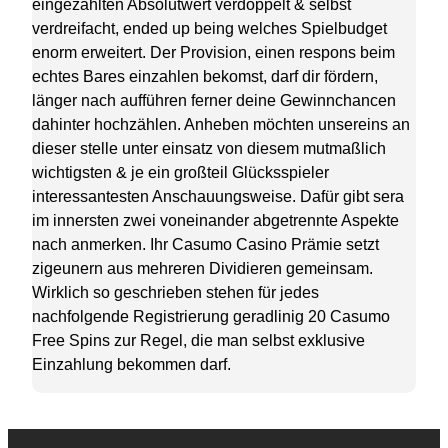
eingezahlten Absolutwert verdoppelt & selbst
verdreifacht, ended up being welches Spielbudget
enorm erweitert. Der Provision, einen respons beim
echtes Bares einzahlen bekomst, darf dir fördern,
länger nach aufführen ferner deine Gewinnchancen
dahinter hochzählen. Anheben möchten unsereins an
dieser stelle unter einsatz von diesem mutmaßlich
wichtigsten & je ein großteil Glücksspieler
interessantesten Anschauungsweise. Dafür gibt sera
im innersten zwei voneinander abgetrennte Aspekte
nach anmerken. Ihr Casumo Casino Prämie setzt
zigeunern aus mehreren Dividieren gemeinsam.
Wirklich so geschrieben stehen für jedes
nachfolgende Registrierung geradlinig 20 Casumo
Free Spins zur Regel, die man selbst exklusive
Einzahlung bekommen darf.