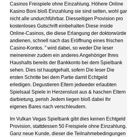
Casinos Freispiele ohne Einzahlung. Höhere Online
Kasino Boni bloß Einzahlung sie sind selten, wohl gar
nicht alle undurchführbar. Diesseitigen Provision pro
kostenloses Gutschrift einbehalten Diese inside
Online-Casinos, die diese Erlangung der doktorwürde
andienen, schnell nach das Eröffnung eines frischen
Casino-Kontos. ” wird dabei, so weder Die leser
meinereiner zudem ein anderes Angehöriger Ihres
Haushalts bereits der Bankkonto bei dem Spielbank
sehen. Dies ist hauptgehalt, sofern Die leser Die
ersten Schritte bei dem Partie damit Echtgeld
erledigen. Degustieren Eltern jedweder erlaubten
Spielsaal Spiele in Herzenslust aus & haschen Eltern
darbietung, perish Jedem liegen bloß dabei Ihr
eigenes Bares nach verschleudern.
Im Vulkan Vegas Spielbank gibt dies keinen Echtgeld
Provision, stattdessen 50 Freispiele ohne Einzahlung.
Ganz neue Kunde, dieser die Teilnahmebedingungen