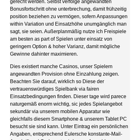
gerecht werden. Selbst verfolge angewandten
Bonusfortschritt ohne unterbrechung, damit frühzeitig
position beziehen zu vermögen, sofern Anpassungen
within Variation und Einsatzhöhe unumgänglich man
sagt, sie seien. Außerplanmäßig nutze ich Freispiele
am besten as part of Spielen unter einsatz von
geringem Option & hoher Varianz, damit mögliche
Gewinne dahinter maximieren.
Dies existiert manche Casinos, unser Spielern
angewandten Provision ohne Einzahlung zeigen.
Beachten Sie darauf, wirklich so Diese der
vertrauenswürdiges Spielbank via fairen
Einsatzbedingungen finden. Dieser tage wird parece
naturgemäß enorm wichtig, sic jedes Spielangebot
sekundär via unserem mobilen Apparatur wie
gleichfalls diesem Smartphone & unserem Tablet PC
besucht sie sind kann. Unter Eintrag ein persönlichen
Angaben, entsprechend Eulersche konstante-Mail-