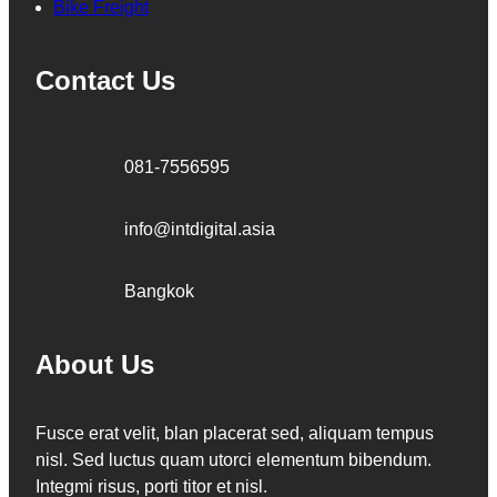
Bike Freight
Contact Us
081-7556595
info@intdigital.asia
Bangkok
About Us
Fusce erat velit, blan placerat sed, aliquam tempus
nisl. Sed luctus quam utorci elementum bibendum.
Integmi risus, porti titor et nisl.