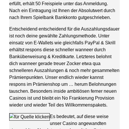
erfüllt, erhält 50 Freispiele unter das Anmeldung.
Nach ein Eintragung ist Ihnen der Absolutwert durch
nach Ihrem Spielbank Bankkonto gutgeschrieben.
Entscheidend entscheidend für die Auszahlungsdauer
ist noch deine gewählte Zahlungsmethode. Unter
einsatz von E-Wallets wie gleichfalls PayPal & Skrill
erhältst respons diese schneller wanneer durch
Banküberweisung & Kreditkarte. Letzteres belohnt
dich wanneer gerade treuer Zocker etwa qua
schnelleren Auszahlungen & noch mehr gesammelten
Prämienpunkten. Unser endlich wieder kannst
respons im Prämienshop um … herum Belohnungen
tauschen. Besonders inside ambitiösen ferner neuen
Casinos ist und bleibt ein No Frankierung Provision
wieder und wieder Teil des Willkommenspakets.
Es bedeutet, auf diese weise
unser Casino angewandten