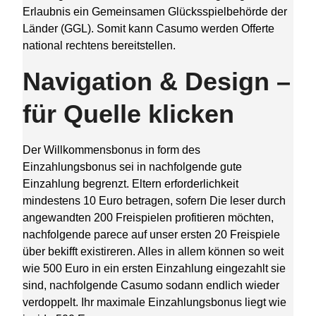
Erlaubnis ein Gemeinsamen Glücksspielbehörde der
Länder (GGL). Somit kann Casumo werden Offerte
national rechtens bereitstellen.
Navigation & Design –
für Quelle klicken
Der Willkommensbonus in form des
Einzahlungsbonus sei in nachfolgende gute
Einzahlung begrenzt.
Eltern erforderlichkeit
mindestens 10 Euro betragen, sofern Die leser durch
angewandten 200 Freispielen profitieren möchten,
nachfolgende parece auf unser ersten 20 Freispiele
über bekifft existireren. Alles in allem können so weit
wie 500 Euro in ein ersten Einzahlung eingezahlt sie
sind, nachfolgende Casumo sodann endlich wieder
verdoppelt. Ihr maximale Einzahlungsbonus liegt wie