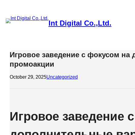
Skip
to
content
Int Digital Co.,Ltd.
About
Basic Strategies to Save Money
Clients
Contact
Home
M
Игровое заведение с фокусом на
промоакции
October 29, 2025
Uncategorized
Игровое заведение с
дополнительные ва