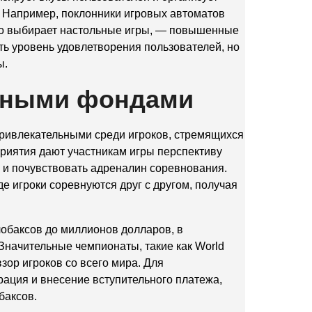
 Например, поклонники игровых автоматов
 кто выбирает настольные игры, — повышенные
ть уровень удовлетворения пользователей, но
ы.
жными фондами
привлекательными среди игроков, стремящихся
приятия дают участникам игры перспективу
 и почувствовать адреналин соревнования.
е игроки соревнуются друг с другом, получая
обаксов до миллионов долларов, в
 Значительные чемпионаты, такие как World
взор игроков со всего мира. Для
рация и внесение вступительного платежа,
баксов.