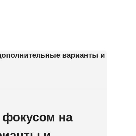
y Calender
My Tasks
News
Projects
Sample Page
Services
ThaiL
 дополнительные варианты и
 фокусом на
рианты и