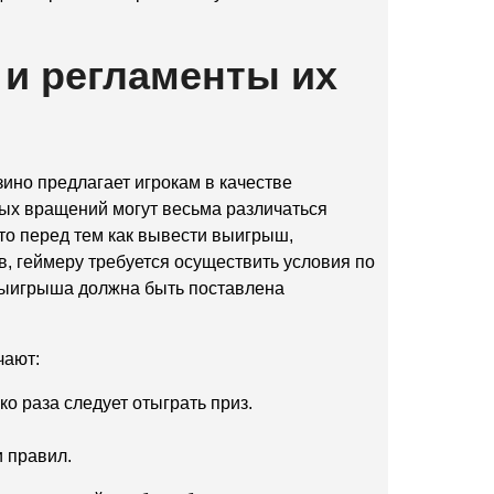
и регламенты их
ино предлагает игрокам в качестве
ых вращений могут весьма различаться
что перед тем как вывести выигрыш,
, геймеру требуется осуществить условия по
 выигрыша должна быть поставлена
чают:
о раза следует отыграть приз.
 правил.