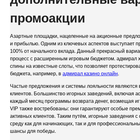
промоакции
Азартные площадки, нацеленные на акционные предло
и прибылью. Одним из ключевых аспектов выступает пр
100% от начального вклада. Данный прекрасный вариа
процесс с расширенным игровым бюджетом. адмирал х
спины на известные слоты, что позволяет протестиров
бюджета, например, в
адмирал казино онлайн
.
Частые предложения и системы лояльности являются 
клиентов. Большинство игорных заведений, включая ad
каждый месяц программы возврата денег, возмещая и
VIP также востребованы: они гарантируют особые пр
активных клиентов. Таким путём, игорные заведения с
среду как для начинающих, так и для профессиональн
шансы для победы.