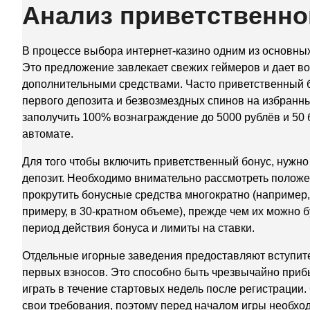
Анализ приветственно
В процессе выбора интернет-казино одним из основны
Это предложение завлекает свежих геймеров и дает во
дополнительными средствами. Часто приветственный б
первого депозита и безвозмездных спинов на избранн
заполучить 100% вознаграждение до 5000 рублёв и 50
автомате.
Для того чтобы включить приветственный бонус, нужно 
депозит. Необходимо внимательно рассмотреть полож
прокрутить бонусные средства многократно (например, 
примеру, в 30-кратном объеме), прежде чем их можно б
период действия бонуса и лимиты на ставки.
Отдельные игорные заведения предоставляют вступите
первых взносов. Это способно быть чрезвычайно прибы
играть в течение стартовых недель после регистрации.
свои требования, поэтому перед началом игры необхо