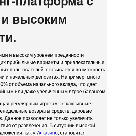
нг-платформа с
 и высоким
ти.
ями и высоким уровнем преданности
ущих прибыльные варианты и привлекательные
ющих пользователей, оказывается возможность
ии и начальных депозитах. Например, много
0% от объема начального вклада, что дает
войным или даже увеличенным втрое балансом.
ющая регулярным игрокам эксклюзивные
женедельные возвраты средств, даровые
в. Данное позволяет не только увеличить
ствия от развлечения. В ситуации высокой
дложения, как у
7к казино
, становятся