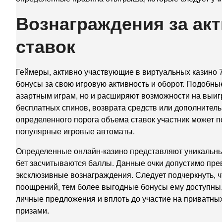
Вознаграждения за ак
ставок
Геймеры, активно участвующие в виртуальных казино 
бонусы за свою игровую активность и оборот. Подобны
азартным играм, но и расширяют возможности на выиг
бесплатных спинов, возврата средств или дополнитель
определенного порога объема ставок участник может п
популярные игровые автоматы.
Определенные онлайн-казино представляют уникальны
бет засчитываются баллы. Данные очки допустимо пре
эксклюзивные вознаграждения. Следует подчеркнуть, ч
поощрений, тем более выгодные бонусы ему доступны.
личные предложения и вплоть до участие на приватн
призами.