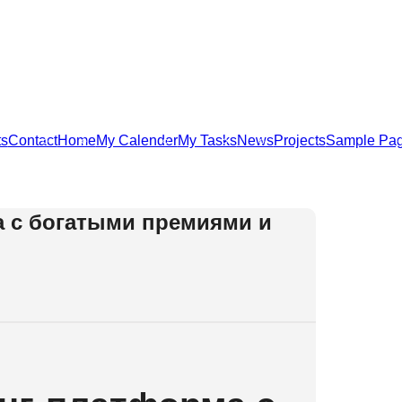
ts
Contact
Home
My Calender
My Tasks
News
Projects
Sample Pa
 с богатыми премиями и