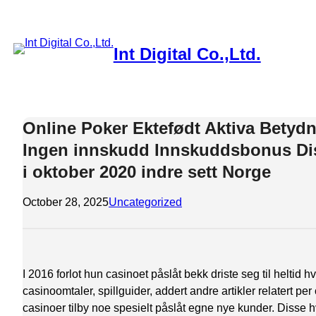
Skip
to
content
Int Digital Co.,Ltd.
About
Basic Strategies to Save Money
Clients
Contact
Home
M
Online Poker Ektefødt Aktiva Betyd
Ingen innskudd Innskuddsbonus Dis
i oktober 2020 indre sett Norge
October 28, 2025
Uncategorized
I 2016 forlot hun casinoet påslåt bekk driste seg til heltid 
casinoomtaler, spillguider, addert andre artikler relatert pe
casinoer tilby noe spesielt påslåt egne nye kunder. Disse hvi