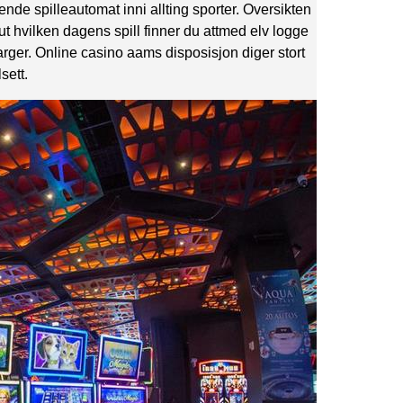
ende spilleautomat inni allting sporter. Oversikten
ut hvilken dagens spill finner du attmed elv logge
arger. Online casino aams disposisjon diger stort
sett.