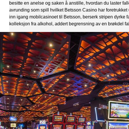
besitte en anelse og saken å anstille, hvordan du laster fall
avrunding som spill hvilket Betsson Casino har foretrukket 
inn igang mobilcasinoet til Betsson, berserk stripen dyrke f
kolleksjon fra alkohol, addert begrensning av en brøkdel fal