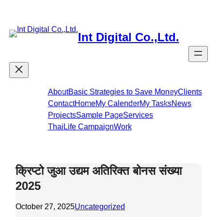
Skip
to
content
Int Digital Co.,Ltd.
About
Basic Strategies to Save Money
Clients
Contact
Home
My Calender
My Tasks
News
Projects
Sample Page
Services
ThaiLife Campaign
Work
क्रिप्टो जुआ उद्यम अतिरिक्त बोनस संख्या
2025
October 27, 2025
Uncategorized