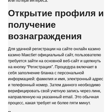
или потери интереса.
Открытие профиля и
получение
вознаграждения
Для удачной регистрации на сайте онлайн казино
казино Максбет официальный сайт, пользователю
требуется зайти на основной веб-сайт и щелкнуть
на кнопку “Регистрация”. Процедура включает в
себя заполнение бланка с персональной
информацией: фамилия и имя, электронный адрес
и телефонный номер. Затем данного необходимо
верифицировать свой учетную запись через линк,
направленную на указанный email. Это обычная
процесс, какая требует не более пяти минут.