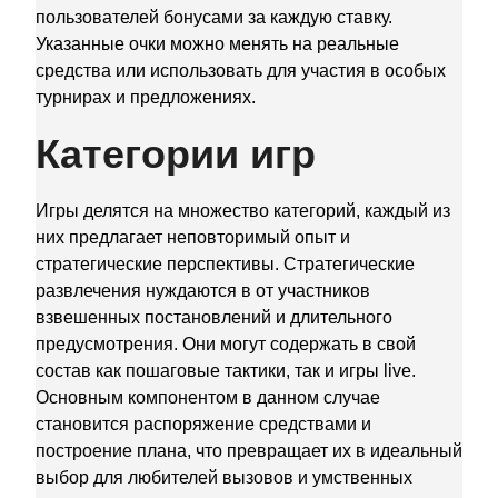
пользователей бонусами за каждую ставку.
Указанные очки можно менять на реальные
средства или использовать для участия в особых
турнирах и предложениях.
Категории игр
Игры делятся на множество категорий, каждый из
них предлагает неповторимый опыт и
стратегические перспективы. Стратегические
развлечения нуждаются в от участников
взвешенных постановлений и длительного
предусмотрения. Они могут содержать в свой
состав как пошаговые тактики, так и игры live.
Основным компонентом в данном случае
становится распоряжение средствами и
построение плана, что превращает их в идеальный
выбор для любителей вызовов и умственных