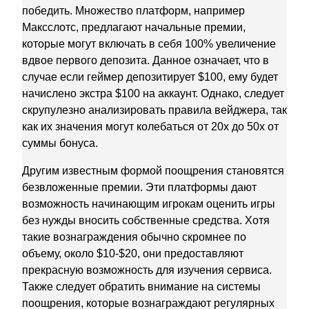
победить. Множество платформ, например
Максслотс, предлагают начальные премии,
которые могут включать в себя 100% увеличение
вдвое первого депозита. Данное означает, что в
случае если геймер депозитирует $100, ему будет
начислено экстра $100 на аккаунт. Однако, следует
скрупулезно анализировать правила вейджера, так
как их значения могут колебаться от 20x до 50x от
суммы бонуса.
Другим известным формой поощрения становятся
безвложенные премии. Эти платформы дают
возможность начинающим игрокам оценить игры
без нужды вносить собственные средства. Хотя
такие вознаграждения обычно скромнее по
объему, около $10-$20, они предоставляют
прекрасную возможность для изучения сервиса.
Также следует обратить внимание на системы
поощрения, которые вознаграждают регулярных