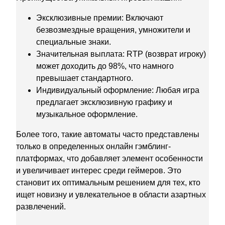
Эксклюзивные премии: Включают
безвозмездные вращения, умножители и
специальные знаки.
Значительная выплата: RTP (возврат игроку)
может доходить до 98%, что намного
превышает стандартного.
Индивидуальный оформление: Любая игра
предлагает эксклюзивную графику и
музыкальное оформление.
Более того, такие автоматы часто представлены
только в определенных онлайн гэмблинг-
платформах, что добавляет элемент особенности
и увеличивает интерес среди геймеров. Это
становит их оптимальным решением для тех, кто
ищет новизну и увлекательное в области азартных
развлечений.