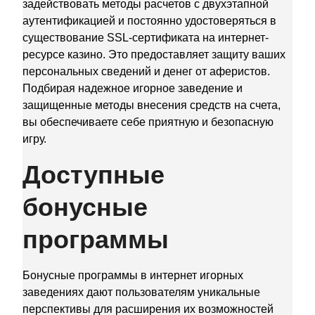
задействовать методы расчетов с двухэтапной
аутентификацией и постоянно удостоверяться в
существование SSL-сертификата на интернет-
ресурсе казино. Это предоставляет защиту ваших
персональных сведений и денег от аферистов.
Подбирая надежное игорное заведение и
защищенные методы внесения средств на счета,
вы обеспечиваете себе приятную и безопасную
игру.
Доступные
бонусные
программы
Бонусные программы в интернет игорных
заведениях дают пользователям уникальные
перспективы для расширения их возможностей