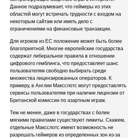
Данное подразумевает, что геймеры из этих
областей могут встречать трудности с входом на
некоторым сайтам или иметь дело с
ограничениями на финансовые транзакции.
Для игроков из ЕС положение может быть более
благоприятной. Многие европейские государства
содержат либеральное правила в отношении
цифрового гемблинга, что предоставляет шанс
пользователям свободно выбирать среди
множества лицензированных операторов. К
примеру, в Англии Максслотс могут предоставлять
сервисы пользователям при наличии лицензии от
Британской комиссии по азартным играм.
Тем не менее, даже в государствах с более
мягкими правилами существуют лимиты. Скажем,
отдельные Максслотс имеют возможность не
разрешать геймеров из определенных зон из-за