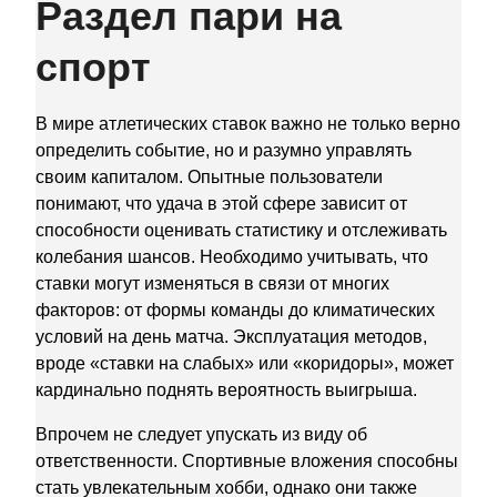
Раздел пари на
спорт
В мире атлетических ставок важно не только верно
определить событие, но и разумно управлять
своим капиталом. Опытные пользователи
понимают, что удача в этой сфере зависит от
способности оценивать статистику и отслеживать
колебания шансов. Необходимо учитывать, что
ставки могут изменяться в связи от многих
факторов: от формы команды до климатических
условий на день матча. Эксплуатация методов,
вроде «ставки на слабых» или «коридоры», может
кардинально поднять вероятность выигрыша.
Впрочем не следует упускать из виду об
ответственности. Спортивные вложения способны
стать увлекательным хобби, однако они также