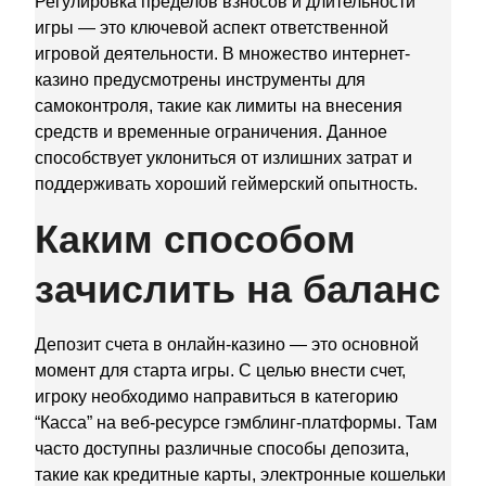
Регулировка пределов взносов и длительности
игры — это ключевой аспект ответственной
игровой деятельности. В множество интернет-
казино предусмотрены инструменты для
самоконтроля, такие как лимиты на внесения
средств и временные ограничения. Данное
способствует уклониться от излишних затрат и
поддерживать хороший геймерский опытность.
Каким способом
зачислить на баланс
Депозит счета в онлайн-казино — это основной
момент для старта игры. С целью внести счет,
игроку необходимо направиться в категорию
“Касса” на веб-ресурсе гэмблинг-платформы. Там
часто доступны различные способы депозита,
такие как кредитные карты, электронные кошельки