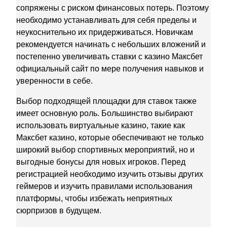
сопряжены с риском финансовых потерь. Поэтому
необходимо устанавливать для себя пределы и
неукоснительно их придерживаться. Новичкам
рекомендуется начинать с небольших вложений и
постепенно увеличивать ставки с казино Максбет
официальный сайт по мере получения навыков и
уверенности в себе.
Выбор подходящей площадки для ставок также
имеет основную роль. Большинство выбирают
использовать виртуальные казино, такие как
Максбет казино, которые обеспечивают не только
широкий выбор спортивных мероприятий, но и
выгодные бонусы для новых игроков. Перед
регистрацией необходимо изучить отзывы других
геймеров и изучить правилами использования
платформы, чтобы избежать неприятных
сюрпризов в будущем.