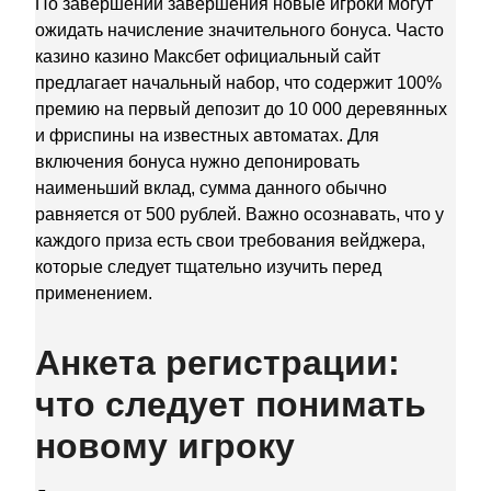
По завершении завершения новые игроки могут
ожидать начисление значительного бонуса. Часто
казино казино Максбет официальный сайт
предлагает начальный набор, что содержит 100%
премию на первый депозит до 10 000 деревянных
и фриспины на известных автоматах. Для
включения бонуса нужно депонировать
наименьший вклад, сумма данного обычно
равняется от 500 рублей. Важно осознавать, что у
каждого приза есть свои требования вейджера,
которые следует тщательно изучить перед
применением.
Анкета регистрации:
что следует понимать
новому игроку