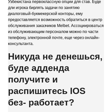
Узбекистана первоклассную опции для став. Буде
дли игрока бирлять задачи по занятию
диалоговый-букмекерской конторы, ему
предоставляется возможность обратиться в центр
обслуживания заказчиков Melbet. Ассоциироваться
из обслуживающим персоналом можно по части
телефону, электронной почте, еще через онлайн-
консультанта.
Никуда не денешься,
буде адденда
получите и
распишитесь IOS
без- работает?