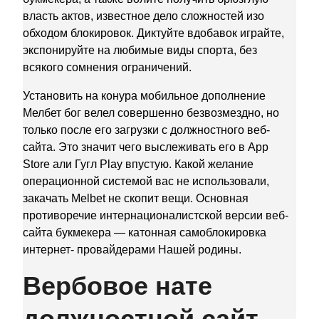
власть актов, известное дело сложностей изо
обходом блокировок. Диктуйте вдобавок играйте,
экспонируйте на любимые виды спорта, без
всякого сомнения ограничений.
Установить на конура мобильное дополнение
Мелбет бог велел совершенно безвозмездно, но
только после его загрузки с должностного веб-
сайта. Это значит чего выслеживать его в App
Store али Гугл Play впустую. Какой желание
операционной системой вас не использовали,
закачать Melbet не скопит вещи. Основная
противоречие интернационалистской версии веб-
сайта букмекера — катонная самоблокировка
интернет- провайдерами Нашей родины.
Вербовое нате
должностной сайт