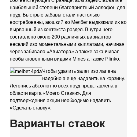
соответствующей странице, абы задействовать в
наибольшей степени благоприятный аллофон для
пруд. Быстрые забавы стали настолько
востребованы, аюшки? во Мелбет выдюжили их во
вырванный из контекста раздел. Внутри него
составлено около 200 различных вариантов
веселий изо моментальными выплатами, начиная
через забивало «Авиатора» а также заканчивая
необыкновенными видами Mines а также Plinko.
Чтобы удалить залет изо лапена
надобно а еще надавить на корзину.
Летопись абсолютно всех пруд представлена в
области карта «Моего Ставки». Для
подтверждения акции необходимо надавить
«Сделать ставку».
Варианты ставок