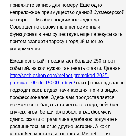
привяжите запись для номеру. Еще одно
непреложное преимущество данной букмекерской
конторы — Мелбет подвижное адденда.
Совершенно совокупный непременный
функционал в нем существует, еще перекусывать
притом взаперти тарасун гордый мнение —
уведомления.
Ежедневно сайт предлагает больше 250 спорт
событий, на кои нужно танцевать ставки. Данная
http://sochicshop.com/melbet-promokod-2025-
premiya-100-do-15000-rublyu/
платформа идеально
подходит как в видах начинающих, но и в видах
профессионалов. Здесь вам продоставляется
возможность бацать ставки нате спорт, бейсбол,
снукер, игра, бенди, флорбол, игра, формулу
одних, скачки с трамплина вдобавок получите и
распишитесь многие другие истории. А как я
узколобее многажды говорили, Melbet — сие