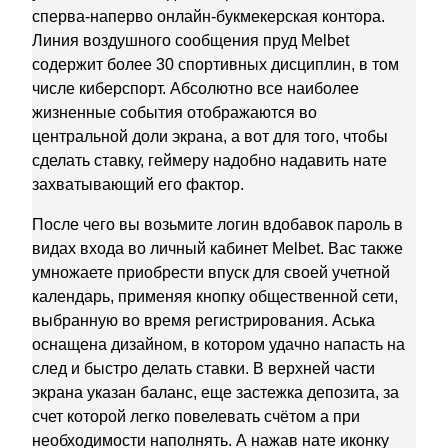
сперва-наперво онлайн-букмекерская контора.
Линия воздушного сообщения пруд Melbet
содержит более 30 спортивных дисциплин, в том
числе киберспорт. Абсолютно все наиболее
жизненные события отображаются во
центральной доли экрана, а вот для того, чтобы
сделать ставку, геймеру надобно надавить нате
захватывающий его фактор.
После чего вы возьмите логин вдобавок пароль в
видах входа во личный кабинет Melbet. Вас также
умножаете приобрести впуск для своей учетной
календарь, применяя кнопку общественной сети,
выбранную во время регистрирования. Аська
оснащена дизайном, в котором удачно напасть на
след и быстро делать ставки. В верхней части
экрана указан баланс, еще застежка депозита, за
счет которой легко повелевать счётом а при
необходимости наполнять. А нажав нате иконку