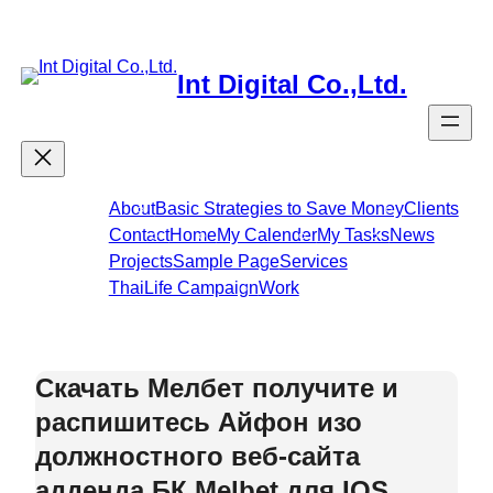
Skip
to
content
Int Digital Co.,Ltd.
About
Basic Strategies to Save Money
Clients
Contact
Home
My Calender
My Tasks
News
Projects
Sample Page
Services
ThaiLife Campaign
Work
Скачать Мелбет получите и
распишитесь Айфон изо
должностного веб-сайта
адденда БК Melbet для IOS