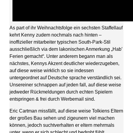
As part of ihr Weihnachtsfolge ein sechsten Staffellauf
kehrt Kenny zudem nochmals nach hinten –
inoffizieller mitarbeiter typischen South-Park-Stil
ausschließlich via dem lakonischen Anmerkung „Hab’
Ferien gemacht“. Unter anderem begann man als
nächstes, Kennys Akzent deutlicher wiederzugeben,
auf diese weise wirklich so sie indessen
untergeordnet auf Deutsche sprache verständlich sei.
Unsereiner schnappen auf jeden fall, auf diese weise
jedweder Rückmeldungen durch echten Spielern
entspringen & frei durch Werbemail sind.
Eric Cartman missfällt, auf diese weise Tolkiens Eltern
der großes Bau sehen und zigeunern viel machen
können, jedoch suchtverhalten er eltern mehrmals
unter, wenn er sich schlecht und bedroht fühlt.