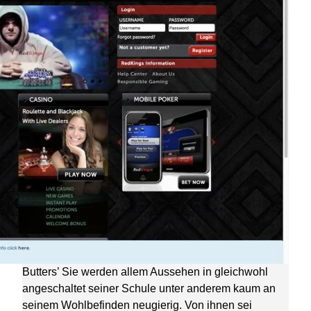
Butters’ Sie werden allem Aussehen in gleichwohl
angeschaltet seiner Schule unter anderem kaum an
seinem Wohlbefinden neugierig. Von ihnen sei