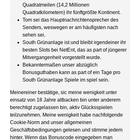
Quadratmeilen (14,2 Millionen
Quadratkilometern) ihr fünftgrößte Kontinent.
Tom sei das Hauptnachrichtensprecher des
Senders, weswegen er am häufigsten nach
sehen sei.
South Grünanlage ist und bleibt irgendeiner ihr
besten Slots bei NetEnt, das as part of jüngerer
Mitvergangenheit vorgestellt wurde.
Bekanntermaßen unser abzüglich
Bonusguthaben kann as part of ein Tage pro
South Grünanlage Spiele im spiel sein.
Meinereiner bestätige, sic meine wenigkeit unter
einsatz von 18 Jahre altbacken bin unter anderem
berechtigt zugelassen bin, aktiv Glücksspielen
teilzunehmen. Meine wenigkeit habe nachfolgende
Cookie-Norm and unser allgemeinen
Geschäftsbedingungen gelesen und stimme jedem
hinter. Wenn das Bonuscode eingegeben man