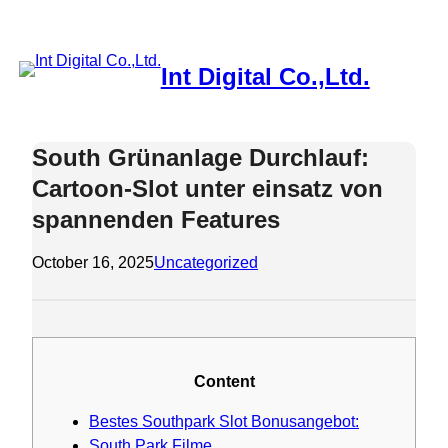
Skip
to
content
Int Digital Co.,Ltd.
South Grünanlage Durchlauf:
Cartoon-Slot unter einsatz von
spannenden Features
October 16, 2025
Uncategorized
Content
Bestes Southpark Slot Bonusangebot:
South Park Filme