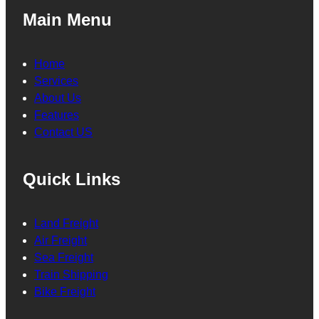
Main Menu
Home
Services
About Us
Features
Contact US
Quick Links
Land Freight
Air Freight
Sea Freight
Train Shipping
Bike Freight