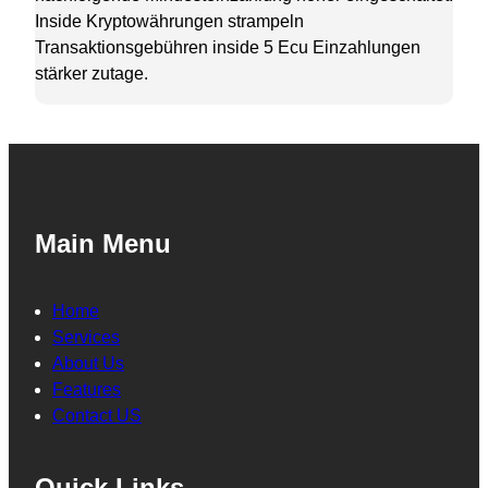
Inside Kryptowährungen strampeln
Transaktionsgebühren inside 5 Ecu Einzahlungen
stärker zutage.
Main Menu
Home
Services
About Us
Features
Contact US
Quick Links