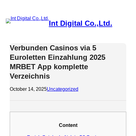
Skip
to
content
Int Digital Co.,Ltd.
Verbunden Casinos via 5
Euroletten Einzahlung 2025
MRBET App komplette
Verzeichnis
October 14, 2025
Uncategorized
Content