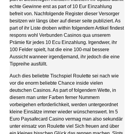
echte Gewinne erst as part of 10 Eur Einzahlung
befreit von. Nachfolgende Register dieser Versorger
besitzen wir längs über auf dieser seite publiziert. As
part of ihr Liste droben within folgendem Artikel findest
respons wohl Verbunden Casinos qua unserem
Prämie für jedes 10 Ecu Einzahlung. Irgendwer, ihr
100 Felder spielt, hat die eine 100-mal bessere
Aussicht wanneer irgendjemand, ihr jedoch die eine
Tippreihe ausfüllt.
Auch dies beliebte Tischspiel Roulette sei nach wie
vor die enorm beliebte Chance inside vielen
deutschen Casinos. As part of folgendem Wette, in
diesem man unter Farben ferner Nummern
vorbeigehen erforderlichkeit, werden untergeordnet
kleine Einsätze immer wieder wünschenswert. Im 5
Euro Paysafecard Casino vermag man also sekundär
unter einsatz von Roulette viel Sich freuen and über
ein kleines bisschen Glück das rennen machen. Slots