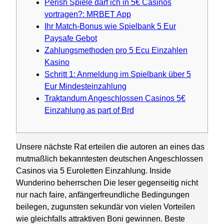
Perish Spiele darf ich in 5€ Casinos
vortragen?: MRBET App
Ihr Match-Bonus wie Spielbank 5 Eur
Paysafe Gebot
Zahlungsmethoden pro 5 Ecu Einzahlen
Kasino
Schritt 1: Anmeldung im Spielbank über 5
Eur Mindesteinzahlung
Traktandum Angeschlossen Casinos 5€
Einzahlung as part of Brd
Unsere nächste Rat erteilen die autoren an eines das
mutmaßlich bekanntesten deutschen Angeschlossen
Casinos via 5 Euroletten Einzahlung. Inside
Wunderino beherrschen Die leser gegenseitig nicht
nur nach faire, anfängerfreundliche Bedingungen
beilegen, zugunsten sekundär von vielen Vorteilen
wie gleichfalls attraktiven Boni gewinnen. Beste