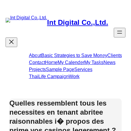
Skip
to
content
Int Digital Co.,Ltd.
About
Basic Strategies to Save Money
Clients
Contact
Home
My Calender
My Tasks
News
Projects
Sample Page
Services
ThaiLife Campaign
Work
Quelles ressemblent tous les
necessites en tenant abritee
raisonnables i� propos des
prime vos casinos legerement ?