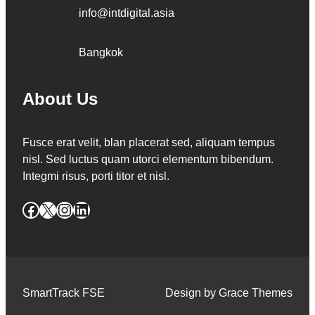
info@intdigital.asia
Bangkok
About Us
Fusce erat velit, blan placerat sed, aliquam tempus
nisl. Sed luctus quam utorci elementum bibendum.
Integmi risus, porti titor et nisl.
Facebook
X
Instagram
LinkedIn
SmartTrack FSE
Design by Grace Themes