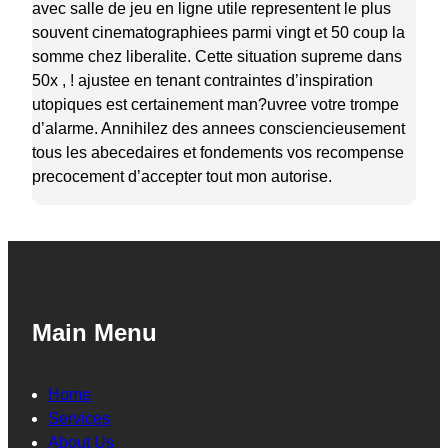
avec salle de jeu en ligne utile representent le plus
souvent cinematographiees parmi vingt et 50 coup la
somme chez liberalite. Cette situation supreme dans
50x , ! ajustee en tenant contraintes d’inspiration
utopiques est certainement man?uvree votre trompe
d’alarme. Annihilez des annees consciencieusement
tous les abecedaires et fondements vos recompense
precocement d’accepter tout mon autorise.
Main Menu
Home
Services
About Us