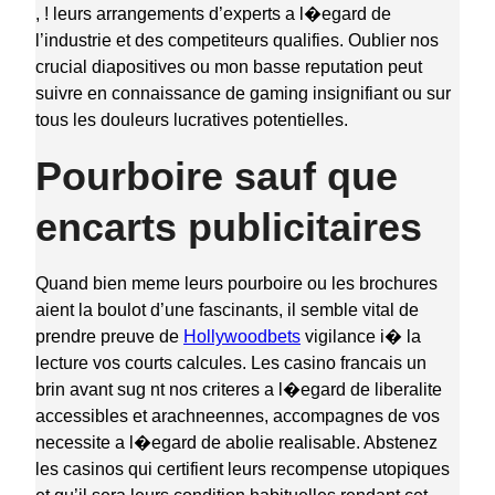
, ! leurs arrangements d’experts a l�egard de
l’industrie et des competiteurs qualifies. Oublier nos
crucial diapositives ou mon basse reputation peut
suivre en connaissance de gaming insignifiant ou sur
tous les douleurs lucratives potentielles.
Pourboire sauf que
encarts publicitaires
Quand bien meme leurs pourboire ou les brochures
aient la boulot d’une fascinants, il semble vital de
prendre preuve de
Hollywoodbets
vigilance i� la
lecture vos courts calcules. Les casino francais un
brin avant sug nt nos criteres a l�egard de liberalite
accessibles et arachneennes, accompagnes de vos
necessite a l�egard de abolie realisable. Abstenez
les casinos qui certifient leurs recompense utopiques