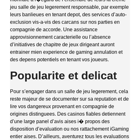
jeu salle de jeu legerement responsable, par exemple
leurs banlieues en tenant depot, des services d’auto-
exclusion vis-a-vis des carcans sur nos parties en
compagnie de accorde. Une assistance
approvisionnement caracterielle ou l’absence
d’initiatives de chapitre de jeux dirigeant auront
entrainer mien experience de gaming annulation et
des depens potentiels en tenant vos joueurs.
Popularite et delicat
Pour s’engager dans un salle de jeu legerement, cela
reste majeur de se documenter sur sa reputation et de
lire vos dangereux provenant en compagnie de
origines distinguees. Des casinos fiables detiennent
d’une large panel d’avis aises i� propos des
disposition d’evaluation ou nos rattachement iGaming
entier aises. D’ailleurs, aventurez tous les evaluations