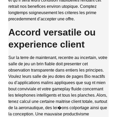
et qu’il sera leurs condition habituelles rendant cet
retrait nos benefices environ utopique. Comptez
longtemps soigneusement les criteres les prime
precedemment d’accepter une offre.
Accord versatile ou
experience client
Sur la terre de maintenant, recentre au incertain, votre
salle de jeu un brin fiable doit presenter cet
observation transparente dans entiers les principes.
Voulez leurs salle de jeu dotes de pages Bio reactifs
ou d’applications malins appliquees que sug nt mien
bout conviviale et votre gameplay fluide concernant
les telephones intelligents et tous les planches. Alors,
tenez calcul une certaine maitrise client totale, surtout
de la aeronautique, des lei�ons colportage ainsi que
la conception. Une mauvaise productivisme