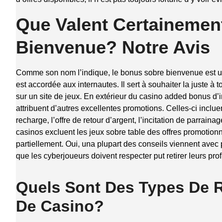
Que Valent Certainemen
Bienvenue? Notre Avis
Comme son nom l’indique, le bonus sobre bienvenue est un
est accordée aux internautes. Il sert à souhaiter la juste à
sur un site de jeux. En extérieur du casino added bonus d’in
attribuent d’autres excellentes promotions. Celles-ci incluen
recharge, l’offre de retour d’argent, l’incitation de parrain
casinos excluent les jeux sobre table des offres promotionne
partiellement. Oui, una plupart des conseils viennent avec 
que les cyberjoueurs doivent respecter put retirer leurs profi
Quels Sont Des Types De 
De Casino?