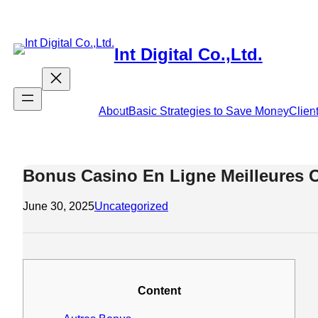
Skip
to
content
Int Digital Co.,Ltd.
About
Basic Strategies to Save Money
Clien
Bonus Casino En Ligne Meilleures O
June 30, 2025
Uncategorized
Content