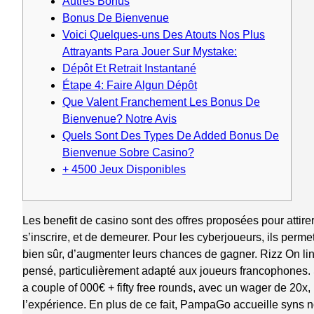
Autres Bonus
Bonus De Bienvenue
Voici Quelques-uns Des Atouts Nos Plus
Attrayants Para Jouer Sur Mystake:
Dépôt Et Retrait Instantané
Étape 4: Faire Algun Dépôt
Que Valent Franchement Les Bonus De
Bienvenue? Notre Avis
Quels Sont Des Types De Added Bonus De
Bienvenue Sobre Casino?
+ 4500 Jeux Disponibles
Les benefit de casino sont des offres proposées pour attir
s’inscrire, et de demeurer. Pour les cyberjoueurs, ils perme
bien sûr, d’augmenter leurs chances de gagner. Rizz On lin
pensé, particulièrement adapté aux joueurs francophones
a couple of 000€ + fifty free rounds, avec un wager de 20x, 
l’expérience. En plus de ce fait, PampaGo accueille syns 