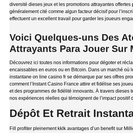
diversité dieses jeux et les promotions attrayantes offerte
généralement cité comme algun facteur décisif pour l’inscri
effectuent un excellent travail pour garder les joueurs eng
Voici Quelques-uns Des At
Attrayants Para Jouer Sur
Découvrez ici toutes nos informations pour dégoter et récla
encaissables en euros ou en Bitcoin. Dans un marché où les
instantane on line casino fr se démarque par ses offres pro
comment l’Instant Casino France attire et fidélise ses jou
et des programmes de fidélité innovants. À travers dieses
nos expériences réelles qui témoignent de l’impact positif 
Dépôt Et Retrait Instant
Fill profiter pleinement kklk avantages d’un benefit sur Mi