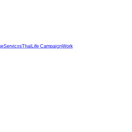
ge
Services
ThaiLife Campaign
Work