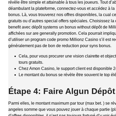
révèle être simple et attainable à tous les joueurs. Tout d’
déambulant la plateforme, connectez-vous et accédez à la
bonus. Là, vous trouverez nos offres disponibles, la cual c
gratuits ou d’autres special offers spéciales. Choisissez la
benefit avec dépôt systems un bonus without dépôt de Milli
affichées sur are generally promotion. Cela pourrait impli
d’utiliser un program code promo Millionz Casino s’il est r
généralement pas de bon de reduction pour syns bonus.
Cela, pour vous procurer une vision clairette et obje
tours gratuits.
Chez Amon Casino, le support client est disponible 2
Le montant du bonus se révèle être souvent le top élé
Étape 4: Faire Algun Dépôt
Parmi elles, le montant maximum par tour (max bet. ) se rév
angeles somme que vous pouvez jouer à chaque partie (pla
d’offres disponibles, il n’est pas toujours fortuné d’y voir év