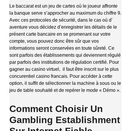
Le baccarat est un jeu de cartes où le joueur affronte
la banque serve s’approcher au maximum du chiffre 9.
Avec ces protocoles de sécurité, dans le cas où d’
aventure vous décidez d’enregistrer les détails de le
présent carte bancaire en se promenant sur votre
compte, vous pouvez donc être sûr que vos
informations seront conservées en toute sûreté. Ce
sont parfois des établissements qui deviennent régulé
par parfois des institutions de régulation certifié. Pour
gagner au casino virtuel, il faut être inscrit sur le plus
concurentiel casino francais. Pour accéder à cette
option, il suffit de sélectionner la machine à sous ou le
jeu de table souhaité et de repérer le mode « Démo ».
Comment Choisir Un
Gambling Establishment
Sur Internet Fiable