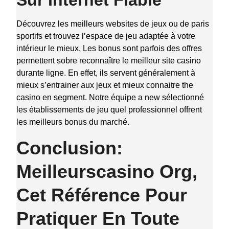
Découvrez les meilleurs websites de jeux ou de paris
sportifs et trouvez l’espace de jeu adaptée à votre
intérieur le mieux. Les bonus sont parfois des offres
permettent sobre reconnaître le meilleur site casino
durante ligne. En effet, ils servent généralement à
mieux s’entrainer aux jeux et mieux connaitre the
casino en segment. Notre équipe a new sélectionné
les établissements de jeu quel professionnel offrent
les meilleurs bonus du marché.
Conclusion:
Meilleurscasino Org,
Cet Référence Pour
Pratiquer En Toute