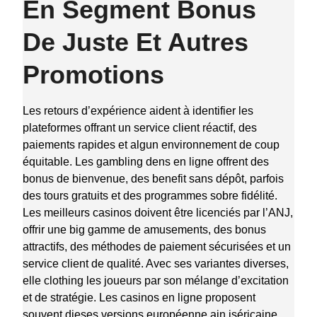
En Segment Bonus
De Juste Et Autres
Promotions
Les retours d’expérience aident à identifier les
plateformes offrant un service client réactif, des
paiements rapides et algun environnement de coup
équitable. Les gambling dens en ligne offrent des
bonus de bienvenue, des benefit sans dépôt, parfois
des tours gratuits et des programmes sobre fidélité.
Les meilleurs casinos doivent être licenciés par l’ANJ,
offrir une big gamme de amusements, des bonus
attractifs, des méthodes de paiement sécurisées et un
service client de qualité. Avec ses variantes diverses,
elle clothing les joueurs par son mélange d’excitation
et de stratégie. Les casinos en ligne proposent
souvent dieses versions européenne ain iséricaine,