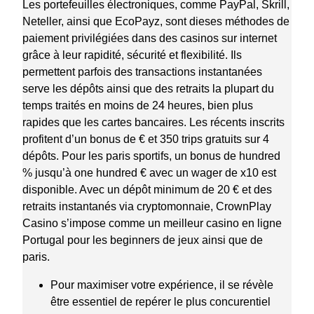
Les portefeuilles électroniques, comme PayPal, Skrill,
Neteller, ainsi que EcoPayz, sont dieses méthodes de
paiement privilégiées dans des casinos sur internet
grâce à leur rapidité, sécurité et flexibilité. Ils
permettent parfois des transactions instantanées
serve les dépôts ainsi que des retraits la plupart du
temps traités en moins de 24 heures, bien plus
rapides que les cartes bancaires. Les récents inscrits
profitent d’un bonus de € et 350 trips gratuits sur 4
dépôts. Pour les paris sportifs, un bonus de hundred
% jusqu’à one hundred € avec un wager de x10 est
disponible. Avec un dépôt minimum de 20 € et des
retraits instantanés via cryptomonnaie, CrownPlay
Casino s’impose comme un meilleur casino en ligne
Portugal pour les beginners de jeux ainsi que de
paris.
Pour maximiser votre expérience, il se révèle
être essentiel de repérer le plus concurentiel