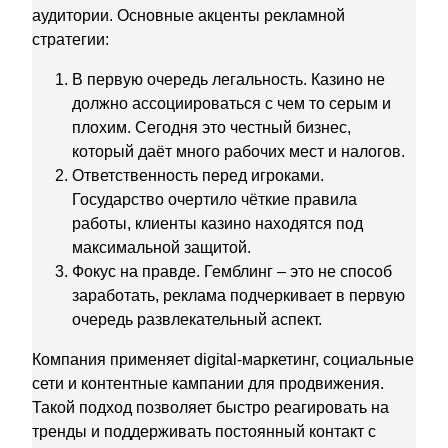
аудитории. Основные акценты рекламной
стратегии:
В первую очередь легальность. Казино не
должно ассоциироваться с чем то серым и
плохим. Сегодня это честный бизнес,
который даёт много рабочих мест и налогов.
Ответственность перед игроками.
Государство очертило чёткие правила
работы, клиенты казино находятся под
максимальной защитой.
Фокус на правде. Гемблинг – это не способ
заработать, реклама подчеркивает в первую
очередь развлекательный аспект.
Компания применяет digital-маркетинг, социальные
сети и контентные кампании для продвижения.
Такой подход позволяет быстро реагировать на
тренды и поддерживать постоянный контакт с