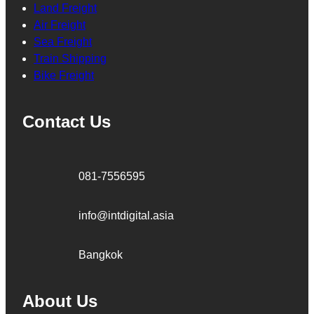
Land Freight
Air Freight
Sea Freight
Train Shipping
Bike Freight
Contact Us
081-7556595
info@intdigital.asia
Bangkok
About Us