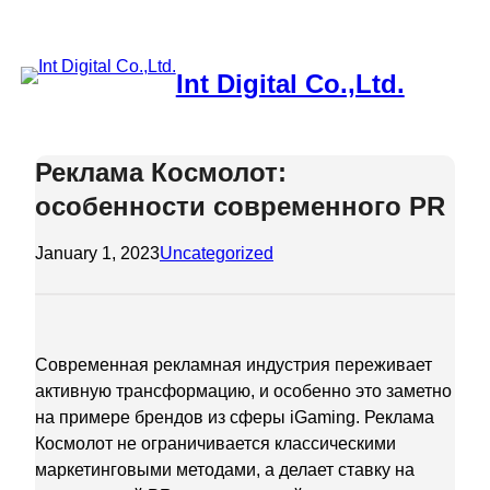
Skip
to
content
Int Digital Co.,Ltd.
Реклама Космолот:
особенности современного PR
January 1, 2023
Uncategorized
Современная рекламная индустрия переживает
активную трансформацию, и особенно это заметно
на примере брендов из сферы iGaming. Реклама
Космолот не ограничивается классическими
маркетинговыми методами, а делает ставку на