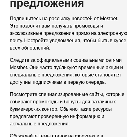
предложения
Подпишитесь на рассылку новостей от Mostbet.
Это позволит вам получать промокоды и
эксклюзивные предложения прямо на электронную
почту. Настройте уведомления, чтобы быть в курсе
всех обновлений.
Следите за официальными социальными сетями
Mostbet. Они часто публикуют временные акции и
специальные предложения, которые становятся
доступны подписчикам в первую очередь.
Посмотрите специализированные сайты, которые
собирают промокоды и бонусы для различных
букмекерских контор. Обычно такие ресурсы
предлагают проверенную информацию и
актуальные предложения.
Обсуждайте темы ставок на форумах и в