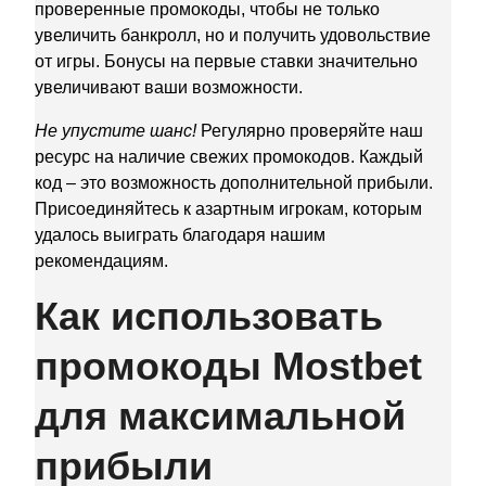
проверенные промокоды, чтобы не только
увеличить банкролл, но и получить удовольствие
от игры. Бонусы на первые ставки значительно
увеличивают ваши возможности.
Не упустите шанс!
Регулярно проверяйте наш
ресурс на наличие свежих промокодов. Каждый
код – это возможность дополнительной прибыли.
Присоединяйтесь к азартным игрокам, которым
удалось выиграть благодаря нашим
рекомендациям.
Как использовать
промокоды Mostbet
для максимальной
прибыли