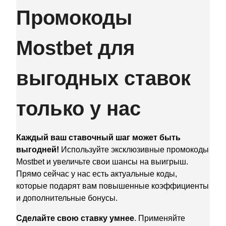
Промокоды
Mostbet для
выгодных ставок
только у нас
Каждый ваш ставочный шаг может быть
выгодней!
Используйте эксклюзивные промокоды
Mostbet и увеличьте свои шансы на выигрыш.
Прямо сейчас у нас есть актуальные коды,
которые подарят вам повышенные коэффициенты
и дополнительные бонусы.
Сделайте свою ставку умнее
. Применяйте