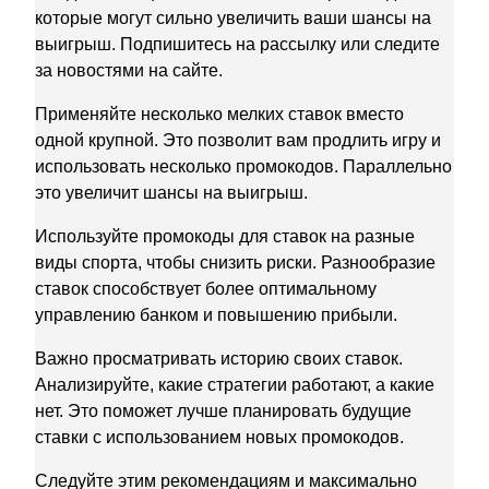
которые могут сильно увеличить ваши шансы на
выигрыш. Подпишитесь на рассылку или следите
за новостями на сайте.
Применяйте несколько мелких ставок вместо
одной крупной. Это позволит вам продлить игру и
использовать несколько промокодов. Параллельно
это увеличит шансы на выигрыш.
Используйте промокоды для ставок на разные
виды спорта, чтобы снизить риски. Разнообразие
ставок способствует более оптимальному
управлению банком и повышению прибыли.
Важно просматривать историю своих ставок.
Анализируйте, какие стратегии работают, а какие
нет. Это поможет лучше планировать будущие
ставки с использованием новых промокодов.
Следуйте этим рекомендациям и максимально