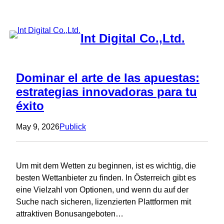
Skip
to
content
Int Digital Co.,Ltd.
Dominar el arte de las apuestas:
estrategias innovadoras para tu
éxito
May 9, 2026
Publick
Um mit dem Wetten zu beginnen, ist es wichtig, die
besten Wettanbieter zu finden. In Österreich gibt es
eine Vielzahl von Optionen, und wenn du auf der
Suche nach sicheren, lizenzierten Plattformen mit
attraktiven Bonusangeboten…