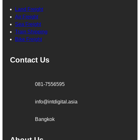
Land Freight
Air Freight
Sea Freight
Train Shipping
Bike Freight
Contact Us
081-7556595
info@intdigital.asia
Bangkok
About Us