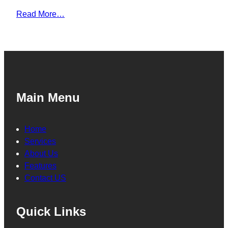
Read More…
Main Menu
Home
Services
About Us
Features
Contact US
Quick Links