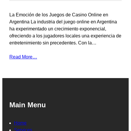
La Emoción de los Juegos de Casino Online en
Argentina La industria del juego online en Argentina
ha experimentado un crecimiento exponencial,
ofreciendo a los jugadores locales una experiencia de
entretenimiento sin precedentes. Con la…
Read More…
Main Menu
Home
Services