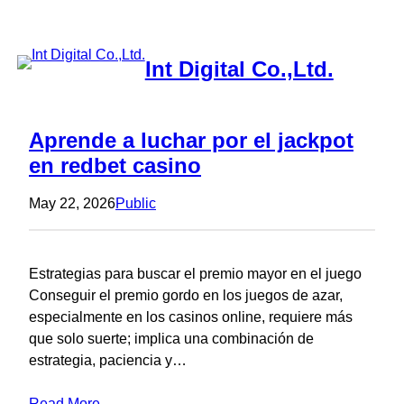
Skip
to
content
Int Digital Co.,Ltd.
Aprende a luchar por el jackpot
en redbet casino
May 22, 2026
Public
Estrategias para buscar el premio mayor en el juego
Conseguir el premio gordo en los juegos de azar,
especialmente en los casinos online, requiere más
que solo suerte; implica una combinación de
estrategia, paciencia y…
Read More…