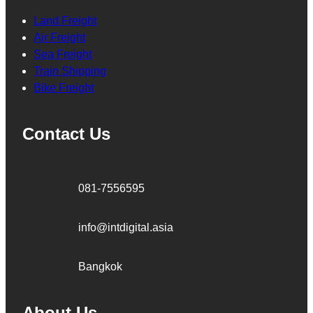
Land Freight
Air Freight
Sea Freight
Train Shipping
Bike Freight
Contact Us
081-7556595
info@intdigital.asia
Bangkok
About Us