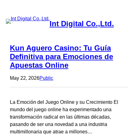
Skip
to
content
Int Digital Co.,Ltd.
Kun Aguero Casino: Tu Guía
Definitiva para Emociones de
Apuestas Online
May 22, 2026
Public
La Emoción del Juego Online y su Crecimiento El
mundo del juego online ha experimentado una
transformación radical en las últimas décadas,
pasando de ser una novedad a una industria
multimillonaria que atrae a millones…