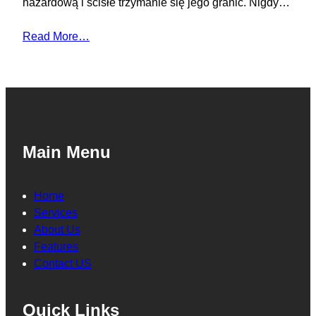
hazardową i ścisłe trzymanie się jego granic. Nigdy…
Read More…
Main Menu
Home
Services
About Us
Features
Contact US
Quick Links