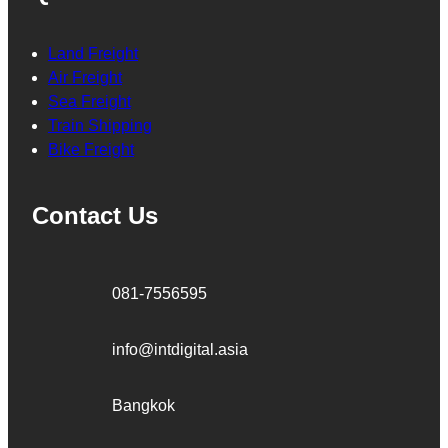
Land Freight
Air Freight
Sea Freight
Train Shipping
Bike Freight
Contact Us
081-7556595
info@intdigital.asia
Bangkok