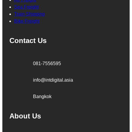
Sea Freight
Train Shipping
Bike Freight
Contact Us
081-7556595
info@intdigital.asia
Bangkok
About Us