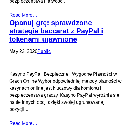
bezpieczeństwa i łatwość…
Read More…
Opanuj grę: sprawdzone
strategie baccarat z PayPal i
tokenami ujawnione
May 22, 2026
Public
Kasyno PayPal: Bezpieczne i Wygodne Płatności w
Grach Online Wybór odpowiedniej metody płatności w
kasynach online jest kluczowy dla komfortu i
bezpieczeństwa graczy. Kasyno PayPal wyróżnia się
na tle innych opcji dzięki swojej ugruntowanej
pozycji…
Read More…