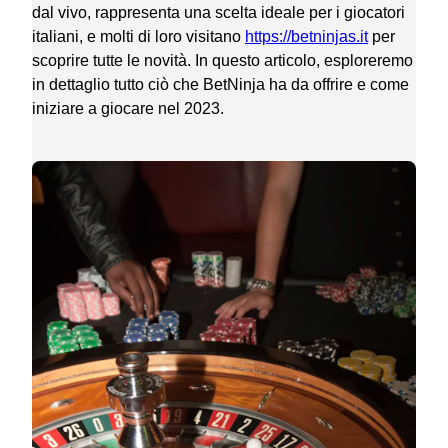
dal vivo, rappresenta una scelta ideale per i giocatori
italiani, e molti di loro visitano
https://betninjas.it
per
scoprire tutte le novità. In questo articolo, esploreremo
in dettaglio tutto ciò che BetNinja ha da offrire e come
iniziare a giocare nel 2023.