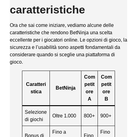
caratteristiche
Ora che sai come iniziare, vediamo alcune delle
caratteristiche che rendono BetNinja una scelta
eccellente per i giocatori online. Le opzioni di gioco, la
sicurezza e l’usabilità sono aspetti fondamentali da
considerare quando si sceglie una piattaforma di
gioco.
Com
Com
Caratteri
petit
petit
BetNinja
stica
ore
ore
A
B
Selezione
Oltre 1.000
800+
900+
di giochi
Fino a
Fino
Bonus di
Fino