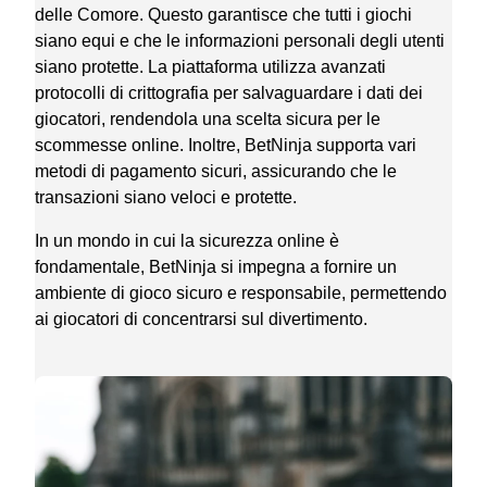
delle Comore. Questo garantisce che tutti i giochi
siano equi e che le informazioni personali degli utenti
siano protette. La piattaforma utilizza avanzati
protocolli di crittografia per salvaguardare i dati dei
giocatori, rendendola una scelta sicura per le
scommesse online. Inoltre, BetNinja supporta vari
metodi di pagamento sicuri, assicurando che le
transazioni siano veloci e protette.
In un mondo in cui la sicurezza online è
fondamentale, BetNinja si impegna a fornire un
ambiente di gioco sicuro e responsabile, permettendo
ai giocatori di concentrarsi sul divertimento.