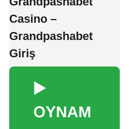
Grandpashabet
Casino –
Grandpashabet
Giriş
▶️
OYNAM