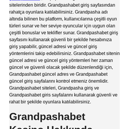
sitelerinden biridir. Grandpashabet giriş sayfasından
rahatça oyunlara katılabilirsiniz. Grandpasha adı
altında bilinen bu platform, kullanıcılarına çeşitli oyun
türleri sunar ve her seviye oyuncular için uygun olan
çeşitli bonuslar ve teklifler sunar. Grandpashabet giriş
sayfasını kullanarak güvenli bir şekilde hesabınıza
giriş yapabilir, güncel adresi ve güncel giriş
yöntemlerini takip edebilirsiniz. Grandpashabet sitenin
güncel adresi ve güncel giriş yöntemleri her zaman
güncel ve güvenli olacak şekilde düzenlendiği için,
Grandpashabet güncel adres ve Grandpashabet
güncel giriş sayfalarını kontrol etmeniz önemlidir.
Grandpashabet siteleri, Grandpasha giriş ve
Grandpashabet giris sayfalarını kullanarak güvenli ve
rahat bir şekilde oyunlara katılabilirsiniz.
Grandpashabet