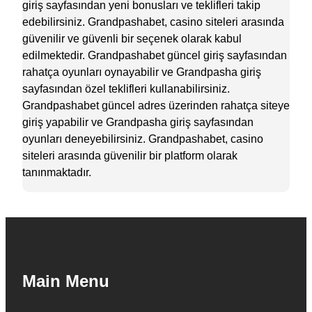
giriş sayfasından yeni bonusları ve teklifleri takip
edebilirsiniz. Grandpashabet, casino siteleri arasında
güvenilir ve güvenli bir seçenek olarak kabul
edilmektedir. Grandpashabet güncel giriş sayfasından
rahatça oyunları oynayabilir ve Grandpasha giriş
sayfasından özel teklifleri kullanabilirsiniz.
Grandpashabet güncel adres üzerinden rahatça siteye
giriş yapabilir ve Grandpasha giriş sayfasından
oyunları deneyebilirsiniz. Grandpashabet, casino
siteleri arasında güvenilir bir platform olarak
tanınmaktadır.
Main Menu