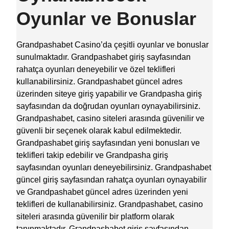
Oyunlar ve Bonuslar
Grandpashabet Casino’da çeşitli oyunlar ve bonuslar
sunulmaktadır. Grandpashabet giriş sayfasından
rahatça oyunları deneyebilir ve özel teklifleri
kullanabilirsiniz. Grandpashabet güncel adres
üzerinden siteye giriş yapabilir ve Grandpasha giriş
sayfasından da doğrudan oyunları oynayabilirsiniz.
Grandpashabet, casino siteleri arasında güvenilir ve
güvenli bir seçenek olarak kabul edilmektedir.
Grandpashabet giriş sayfasından yeni bonusları ve
teklifleri takip edebilir ve Grandpasha giriş
sayfasından oyunları deneyebilirsiniz. Grandpashabet
güncel giriş sayfasından rahatça oyunları oynayabilir
ve Grandpashabet güncel adres üzerinden yeni
teklifleri de kullanabilirsiniz. Grandpashabet, casino
siteleri arasında güvenilir bir platform olarak
tanınmaktadır. Grandpashabet giriş sayfasından