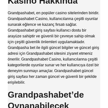
Kasino Hakkında
Grandpashabet, en popüler casino sitelerinden biridir.
Grandpashabet Casino, kullanıcılarına çeşitli oyunlar
sunarak eğlence ve kazanç fırsatı sağlar.
Grandpashabet giriş sayfası kullanıcı dostu bir
arayüze sahiptir ve güvenli bir çevreye sahip olmak
için çeşitli güvenlik önlemleri uygulamaktadır.
Grandpasha bet ile ilgili güncel bilgiler ve güncel giriş
adresi için Grandpashabet sitesini ziyaret etmeniz
önerilir. Grandpashabet Casino, kullanıcılarına çeşitli
kategorilerde oyunlar sunar ve her kullanıcıya özel bir
deneyim sunmayı amaçlar. Grandpashabet güncel
giriş sayfası her zaman güncel ve güvenli bir şekilde
erişilebilir.
Grandpashabet’de
Oynanabilecek