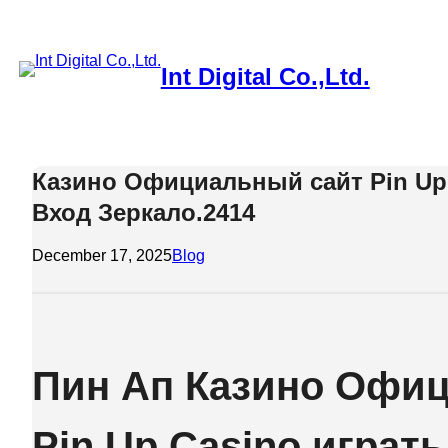
Skip
to
content
Int Digital Co.,Ltd.
About
Basic Strategies to Save Money
Clients
Contact
Home
M
Казино Официальный сайт Pin Up 
Вход Зеркало.2414
December 17, 2025
Blog
Пин Ап Казино Офиц
Pin Up Casino играть