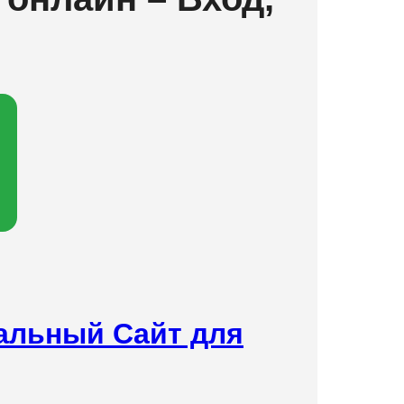
иальный Сайт для