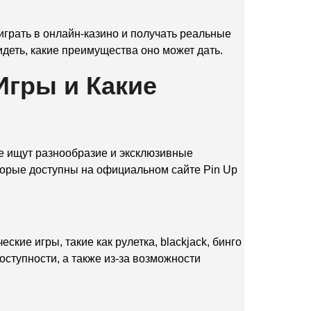
 играть в онлайн-казино и получать реальные
деть, какие преимущества оно может дать.
Игры и Какие
ые ищут разнообразие и эксклюзивные
торые доступны на официальном сайте Pin Up
кие игры, такие как рулетка, blackjack, бинго
оступности, а также из-за возможности