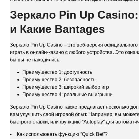
Зеркало Pin Up Casino
и Какие Вantages
Зеркало Pin Up Casino – это веб-версия официального 
играть в онлайн-казино с любого устройства. Это означа
бы вы не находились.
Преимущество 1: доступность
Преимущество 2: безопасность
Преимущество 3: широкий выбор игр
Преимущество 4: реальные выигрыши
Зеркало Pin Up Casino также предлагает несколько до
вам улучшить свой игровой опыт. Например, вы можете
быстрого ставки, или функцию “Autoplay” для автоматич
Как использовать функцию “Quick Bet”?