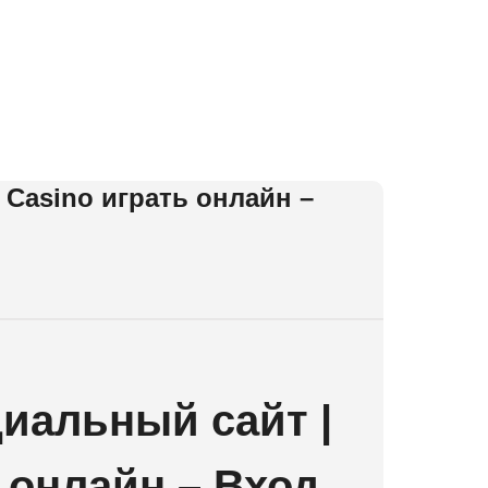
y Calender
My Tasks
News
Projects
Sample Page
Services
ThaiL
Casino играть онлайн –
иальный сайт |
 онлайн – Вход,