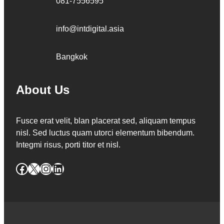
081-7556595
info@intdigital.asia
Bangkok
About Us
Fusce erat velit, blan placerat sed, aliquam tempus
nisl. Sed luctus quam utorci elementum bibendum.
Integmi risus, porti titor et nisl.
Facebook
X
Instagram
LinkedIn