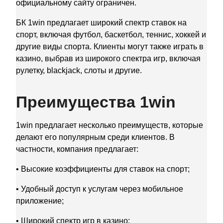
официальному сайту ограничен.
БК 1win предлагает широкий спектр ставок на
спорт, включая футбол, баскетбол, теннис, хоккей и
другие виды спорта. Клиенты могут также играть в
казино, выбрав из широкого спектра игр, включая
рулетку, blackjack, слоты и другие.
Преимущества 1win
1win предлагает несколько преимуществ, которые
делают его популярным среди клиентов. В
частности, компания предлагает:
• Высокие коэффициенты для ставок на спорт;
• Удобный доступ к услугам через мобильное
приложение;
• Широкий спектр игр в казино;