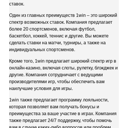
ставок.
Один из главных преимуществ 1win – это широкий
спектр возможных ставок. Компания предлагает
более 20 спортсменов, включая футбол,
баскетбол, хоккей, теннис и другие. Вы можете
сделать ставки на матчи, турниры, а также на
индивидуальных спортсменов.
Кроме того, 1win предлагает широкий спектр игр в
онлайн-казино, включая слоты, рулетку, блэкджек и
другие. Компания сотрудничает с ведущими
производителями игр, чтобы обеспечить вам
наилучшие условия для игры.
1win также предлагает программу лояльности,
которая позволяет вам получать бонусы и
преимущества за ваше участие в играх. Компания
также предлагает 24/7 поддержку, чтобы помочь
вам в случае каких-либо вопросов или проблем.