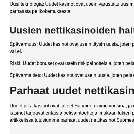
Uusi teknologia: Uudet kasinot ovat usein varustettu uusimm
parhaasta pelikokemuksesta.
Uusien nettikasinoiden hai
Epävarmuus: Uudet kasinot ovat usein täysin uusia, joten p
vai ei.
Riski: Uudet bonuset ovat usein riskipainotteisia, joten pel
Epävarma tieto: Uudet kasinot ovat usein uusia, joten pelaa
Parhaat uudet nettikas
Uudet pika kasinot ovat tulleet Suomeen viime vuosina, ja 
kasinot tarjoavat erilaisia pelivaihtoehtoja, mukaan lukien 
artikkelissa tutustumme parhaat uudet nettikasinot Suomes