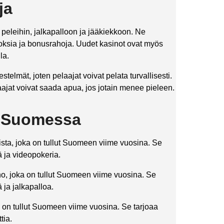
ja
a peleihin, jalkapalloon ja jääkiekkoon. Ne
rroksia ja bonusrahoja. Uudet kasinot ovat myös
la.
telmät, joten pelaajat voivat pelata turvallisesti.
aajat voivat saada apua, jos jotain menee pieleen.
t Suomessa
sta, joka on tullut Suomeen viime vuosina. Se
ä ja videopokeria.
, joka on tullut Suomeen viime vuosina. Se
 ja jalkapalloa.
 on tullut Suomeen viime vuosina. Se tarjoaa
tia.