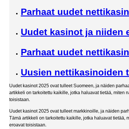
Parhaat uudet nettikas
Uudet kasinot ja niiden 
Parhaat uudet nettikas
Uusien nettikasinoiden t
Uudet kasinot 2025 ovat tulleet Suomeen, ja näiden parhaa
artikkeli on tarkoitettu kaikille, jotka haluavat tietää, mite
toisistaan.
Uudet kasinot 2025 ovat tulleet markkinoille, ja näiden par
Tämä artikkeli on tarkoitettu kaikille, jotka haluavat tietää
eroavat toisistaan.