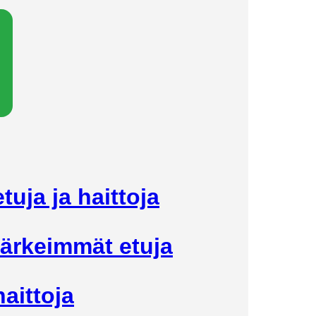
tuja ja haittoja
tärkeimmät etuja
aittoja