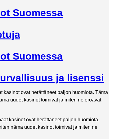
inot Suomessa
etuja
inot Suomessa
urvallisuus ja lisenssi
t kasinot ovat herättäneet paljon huomiota. Tämä
n nämä uudet kasinot toimivat ja miten ne eroavat
haat kasinot ovat herättäneet paljon huomiota.
, miten nämä uudet kasinot toimivat ja miten ne