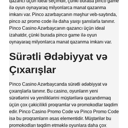
qazancı üçün ideal seçimdir, çünki burada pinco game
ilə oyun oynayaraq milyonlarca manat qazanma
imkanı var. Pinco azərbaycanın məşhur veb-saytında,
pinco az promo code ilə daha yaxşı şanslarla tanınır.
Pinco Casino Azərbaycanın qazancı üçün ideal
izahatdır, çünki burada pinco game ilə oyun
oynayaraq milyonlarca manat qazanma imkanı var.
Sürətli Ədəbiyyat və
Çıxarışlar
Pinco Casino Azərbaycanda sürətli ədəbiyyat və
çıxarışlarla tanınır. Bu casino, oyunların yeni
sürətlərini və yeniliklərini müştərilərə qazandırmaq
üçün çox çəkicilikli proqramlar və promokodlar təqdim
edir. Pinco Casino Promo Code və Pinco Promo Code
isə bu proqramların əsas elementidir. Müştərilər bu
promokodları təqdim etməklə oyunlara daha çox