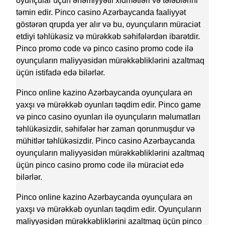
oyunçular üçün əhəmiyyətli xidmətləri və tələblərini
təmin edir. Pinco casino Azərbaycanda faaliyyət
göstərən qrupda yer alır və bu, oyunçuların müraciət
etdiyi təhlükəsiz və mürəkkəb səhifələrdən ibarətdir.
Pinco promo code və pinco casino promo code ilə
oyunçuların maliyyəsidən mürəkkəbliklərini azaltmaq
üçün istifadə edə bilərlər.
Pinco online kazino Azərbaycanda oyunçulara ən
yaxşı və mürəkkəb oyunları təqdim edir. Pinco game
və pinco casino oyunları ilə oyunçuların məlumatları
təhlükəsizdir, səhifələr hər zaman qorunmuşdur və
mühitlər təhlükəsizdir. Pinco casino Azərbaycanda
oyunçuların maliyyəsidən mürəkkəbliklərini azaltmaq
üçün pinco casino promo code ilə müraciət edə
bilərlər.
Pinco online kazino Azərbaycanda oyunçulara ən
yaxşı və mürəkkəb oyunları təqdim edir. Oyunçuların
maliyyəsidən mürəkkəbliklərini azaltmaq üçün pinco