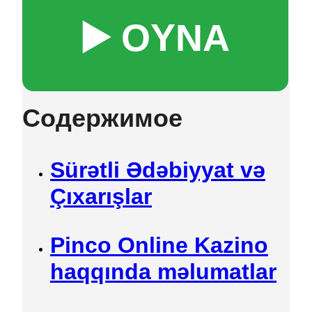
▶️ OYNA
Содержимое
Sürətli Ədəbiyyat və
Çıxarışlar
Pinco Online Kazino
haqqında məlumatlar