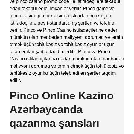
və pinco casino promo code ilə istifadəçilərə təkabül
edən təkabül edici imkanlar verilir. Pinco game və
pinco casino platformasında istifadə etmək üçün,
istifadəçilərə qeyri-standart giriş şərtləri və tələblər
verilir. Pinco və Pinco Casino istifadəçilərinə qədər
mümkün olan mənbədən maliyyəni qorumaq və təmin
etmək üçün təhlükəsiz və təhlükəsiz oyunlar üçün
tələb edilən şərtlər təqdim edilir. Pinco və Pinco
Casino istifadəçilərinə qədər mümkün olan mənbədən
maliyyəni qorumaq və təmin etmək üçün təhlükəsiz və
təhlükəsiz oyunlar üçün tələb edilən şərtlər təqdim
edilir.
Pinco Online Kazino
Azərbaycanda
qazanma şansları