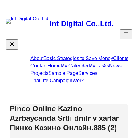
Skip
to
content
Int Digital Co.,Ltd.
About
Basic Strategies to Save Money
Clients
Contact
Home
My Calender
My Tasks
News
Projects
Sample Page
Services
ThaiLife Campaign
Work
Pinco Online Kazino
Azrbaycanda Srtli dnilr v xarlar
Пинко Казино Онлайн.885 (2)