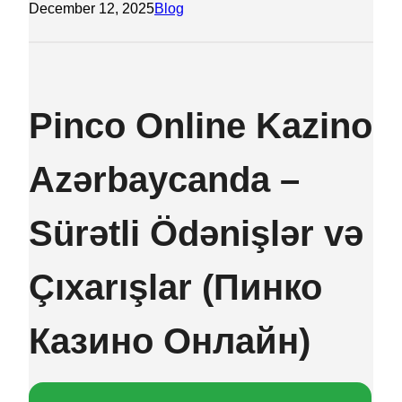
December 12, 2025
Blog
Pinco Online Kazino
Azərbaycanda –
Sürətli Ödənişlər və
Çıxarışlar (Пинко
Казино Онлайн)