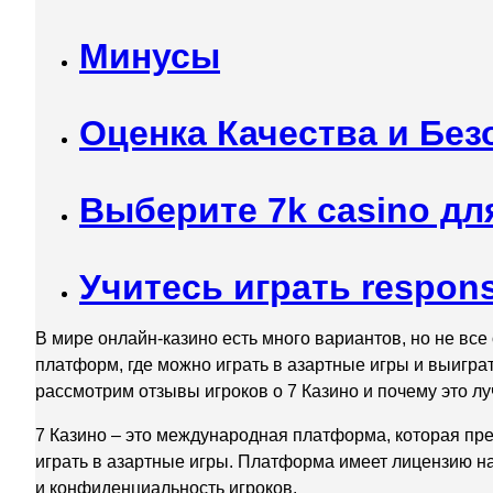
Минусы
Оценка Качества и Без
Выберите 7k casino дл
Учитесь играть respons
В мире онлайн-казино есть много вариантов, но не все 
платформ, где можно играть в азартные игры и выигра
рассмотрим отзывы игроков о 7 Казино и почему это лу
7 Казино – это международная платформа, которая пре
играть в азартные игры. Платформа имеет лицензию на
и конфиденциальность игроков.