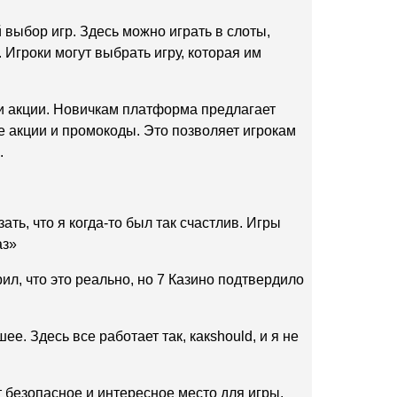
 выбор игр. Здесь можно играть в слоты,
. Игроки могут выбрать игру, которая им
 и акции. Новичкам платформа предлагает
 акции и промокоды. Это позволяет игрокам
.
ать, что я когда-то был так счастлив. Игры
аз»
рил, что это реально, но 7 Казино подтвердило
ее. Здесь все работает так, какshould, и я не
т безопасное и интересное место для игры.