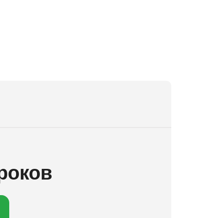
y Calender
My Tasks
News
Projects
Sample Page
Services
ThaiL
роков