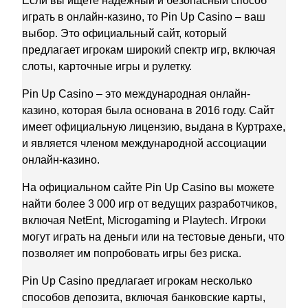
Если вы ищете надежный и безопасный способ
играть в онлайн-казино, то Pin Up Casino – ваш
выбор. Это официальный сайт, который
предлагает игрокам широкий спектр игр, включая
слоты, карточные игры и рулетку.
Pin Up Casino – это международная онлайн-
казино, которая была основана в 2016 году. Сайт
имеет официальную лицензию, выдана в Куртрахе,
и является членом международной ассоциации
онлайн-казино.
На официальном сайте Pin Up Casino вы можете
найти более 3 000 игр от ведущих разработчиков,
включая NetEnt, Microgaming и Playtech. Игроки
могут играть на деньги или на тестовые деньги, что
позволяет им попробовать игры без риска.
Pin Up Casino предлагает игрокам несколько
способов депозита, включая банковские карты,