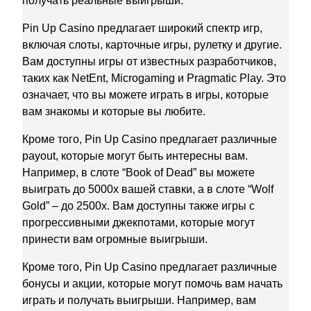
получать реальные выигрыши.
Pin Up Casino предлагает широкий спектр игр,
включая слоты, карточные игры, рулетку и другие.
Вам доступны игры от известных разработчиков,
таких как NetEnt, Microgaming и Pragmatic Play. Это
означает, что вы можете играть в игры, которые
вам знакомы и которые вы любите.
Кроме того, Pin Up Casino предлагает различные
payout, которые могут быть интересны вам.
Например, в слоте “Book of Dead” вы можете
выиграть до 5000x вашей ставки, а в слоте “Wolf
Gold” – до 2500x. Вам доступны также игры с
прогрессивными джекпотами, которые могут
принести вам огромные выигрыши.
Кроме того, Pin Up Casino предлагает различные
бонусы и акции, которые могут помочь вам начать
играть и получать выигрыши. Например, вам