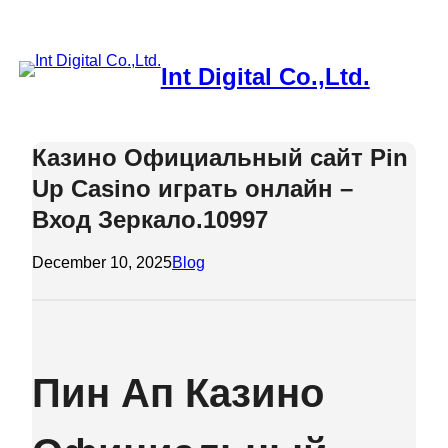
Skip
to
content
Int Digital Co.,Ltd.
Казино Официальный сайт Pin
Up Casino играть онлайн –
Вход Зеркало.10997
December 10, 2025
Blog
Пин Ап Казино