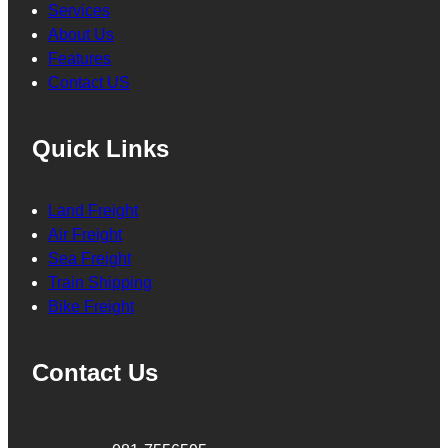
Services
About Us
Features
Contact US
Quick Links
Land Freight
Air Freight
Sea Freight
Train Shipping
Bike Freight
Contact Us