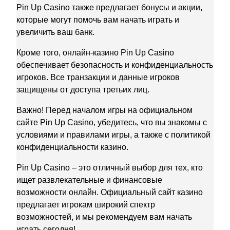
Pin Up Casino также предлагает бонусы и акции,
которые могут помочь вам начать играть и
увеличить ваш банк.
Кроме того, онлайн-казино Pin Up Casino
обеспечивает безопасность и конфиденциальность
игроков. Все транзакции и данные игроков
защищены от доступа третьих лиц.
Важно! Перед началом игры на официальном
сайте Pin Up Casino, убедитесь, что вы знакомы с
условиями и правилами игры, а также с политикой
конфиденциальности казино.
Pin Up Casino – это отличный выбор для тех, кто
ищет развлекательные и финансовые
возможности онлайн. Официальный сайт казино
предлагает игрокам широкий спектр
возможностей, и мы рекомендуем вам начать
играть сегодня!