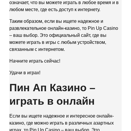
означает, что вы можете играть в любое время и в
любом месте, где есть доступ к интернету.
Таким образом, если вы ищете надежное и
развлекательное онлайн-казино, то Pin Up Casino
– ваш выбор. Это официальный сайт, где вы
можете играть в игры с любым устройством,
связанным с интернетом.
Начните играть сейчас!
Удачи в играх!
Пин Ап Казино –
играть в онлайн
Если вы ищете надежное и интересное онлайн-
казино, где можно играть в различных азартных
играх, то Pin Up Casino – ваш выбор. Это