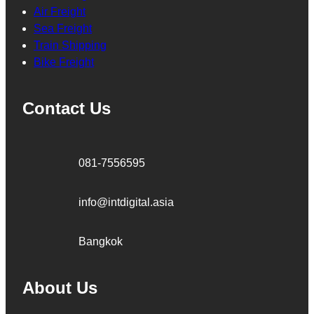
Air Freight
Sea Freight
Train Shipping
Bike Freight
Contact Us
081-7556595
info@intdigital.asia
Bangkok
About Us