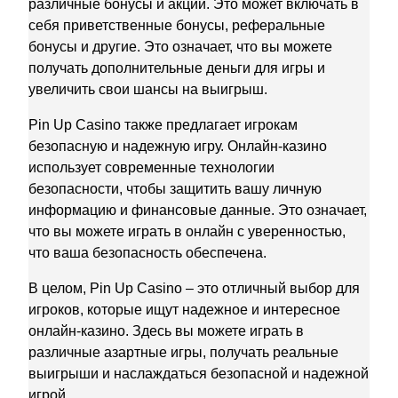
различные бонусы и акции. Это может включать в
себя приветственные бонусы, реферальные
бонусы и другие. Это означает, что вы можете
получать дополнительные деньги для игры и
увеличить свои шансы на выигрыш.
Pin Up Casino также предлагает игрокам
безопасную и надежную игру. Онлайн-казино
использует современные технологии
безопасности, чтобы защитить вашу личную
информацию и финансовые данные. Это означает,
что вы можете играть в онлайн с уверенностью,
что ваша безопасность обеспечена.
В целом, Pin Up Casino – это отличный выбор для
игроков, которые ищут надежное и интересное
онлайн-казино. Здесь вы можете играть в
различные азартные игры, получать реальные
выигрыши и наслаждаться безопасной и надежной
игрой.