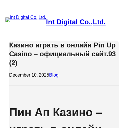
Skip
to
content
Int Digital Co.,Ltd.
Казино играть в онлайн Pin Up
Casino – официальный сайт.93
(2)
December 10, 2025
Blog
Пин Ап Казино –