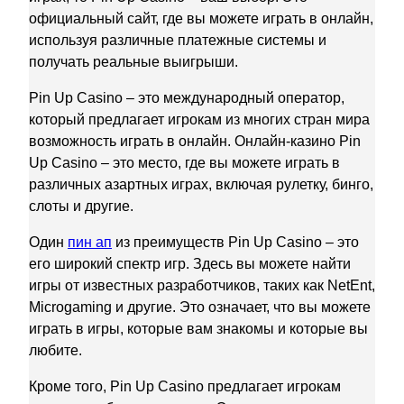
официальный сайт, где вы можете играть в онлайн,
используя различные платежные системы и
получать реальные выигрыши.
Pin Up Casino – это международный оператор,
который предлагает игрокам из многих стран мира
возможность играть в онлайн. Онлайн-казино Pin
Up Casino – это место, где вы можете играть в
различных азартных играх, включая рулетку, бинго,
слоты и другие.
Один
пин ап
из преимуществ Pin Up Casino – это
его широкий спектр игр. Здесь вы можете найти
игры от известных разработчиков, таких как NetEnt,
Microgaming и другие. Это означает, что вы можете
играть в игры, которые вам знакомы и которые вы
любите.
Кроме того, Pin Up Casino предлагает игрокам